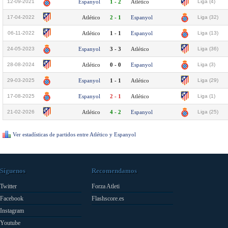
12-09-2021
Espanyol
1 - 2
Atlético
Liga (4)
17-04-2022
Atlético
2 - 1
Espanyol
Liga (32)
06-11-2022
Atlético
1 - 1
Espanyol
Liga (13)
24-05-2023
Espanyol
3 - 3
Atlético
Liga (36)
28-08-2024
Atlético
0 - 0
Espanyol
Liga (3)
29-03-2025
Espanyol
1 - 1
Atlético
Liga (29)
17-08-2025
Espanyol
2 - 1
Atlético
Liga (1)
21-02-2026
Atlético
4 - 2
Espanyol
Liga (25)
Ver estadísticas de partidos entre Atlético y Espanyol
Síguenos
Recomendamos
Twitter
Forza Atleti
Facebook
Flashscore.es
Instagram
Youtube