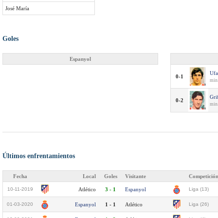
José María
Goles
Espanyol
Ufa
0-1
min
Gri
0-2
min
Últimos enfrentamientos
Fecha
Local
Goles
Visitante
Competició
10-11-2019
Atlético
3 - 1
Espanyol
Liga (13)
01-03-2020
Espanyol
1 - 1
Atlético
Liga (26)