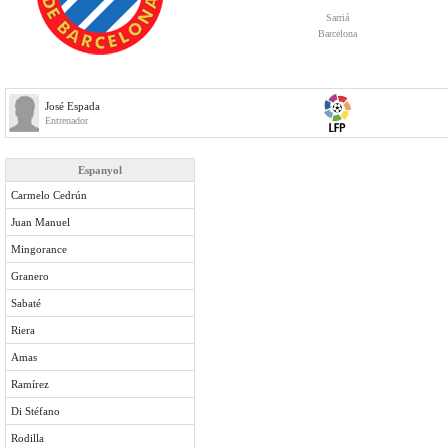
Sarriá
Barcelona
José Espada
Entrenador
Espanyol
Carmelo Cedrún
Juan Manuel
Mingorance
Granero
Sabaté
Riera
Amas
Ramírez
Di Stéfano
Rodilla