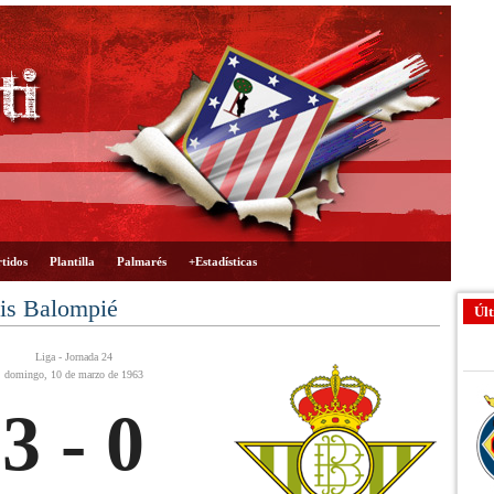
tidos
Plantilla
Palmarés
+Estadísticas
tis Balompié
Últ
Liga - Jornada 24
domingo, 10 de marzo de 1963
3 - 0