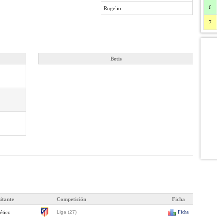
6
Rogelio
7
Betis
sitante
Competición
Ficha
ético
Liga (27)
Ficha