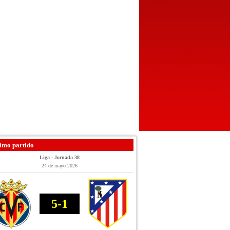
imo partido
Liga - Jornada 38
24 de mayo 2026
5-1