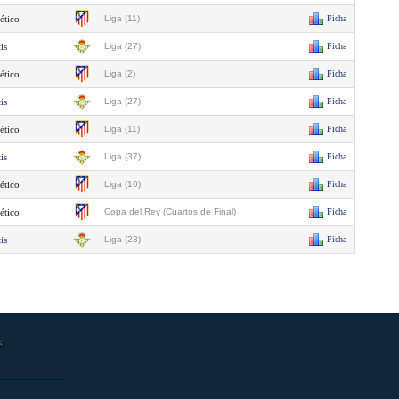
ético
Liga (11)
Ficha
is
Liga (27)
Ficha
ético
Liga (2)
Ficha
is
Liga (27)
Ficha
ético
Liga (11)
Ficha
is
Liga (37)
Ficha
ético
Liga (10)
Ficha
ético
Copa del Rey (Cuartos de Final)
Ficha
is
Liga (23)
Ficha
s