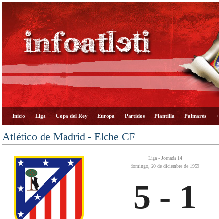
Inicio
Liga
Copa del Rey
Europa
Partidos
Plantilla
Palmarés
+
Atlético de Madrid - Elche CF
Liga - Jornada 14
domingo, 20 de diciembre de 1959
5 - 1