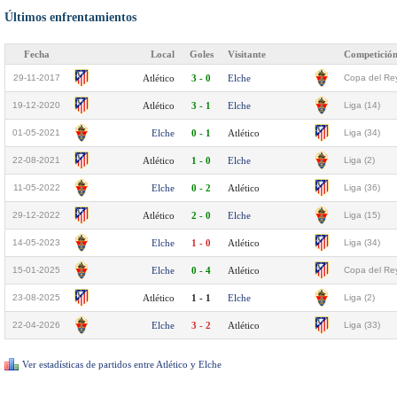
Últimos enfrentamientos
Fecha
Local
Goles
Visitante
Competició
29-11-2017
Atlético
3 - 0
Elche
Copa del Rey
19-12-2020
Atlético
3 - 1
Elche
Liga (14)
01-05-2021
Elche
0 - 1
Atlético
Liga (34)
22-08-2021
Atlético
1 - 0
Elche
Liga (2)
11-05-2022
Elche
0 - 2
Atlético
Liga (36)
29-12-2022
Atlético
2 - 0
Elche
Liga (15)
14-05-2023
Elche
1 - 0
Atlético
Liga (34)
15-01-2025
Elche
0 - 4
Atlético
Copa del Rey
23-08-2025
Atlético
1 - 1
Elche
Liga (2)
22-04-2026
Elche
3 - 2
Atlético
Liga (33)
Ver estadísticas de partidos entre Atlético y Elche