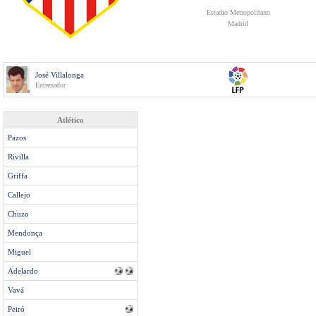
Estadio Metropolitano
Madrid
José Villalonga
Entrenador
Atlético
Pazos
Rivilla
Griffa
Callejo
Chuzo
Mendonça
Miguel
Adelardo
Vavá
Peiró