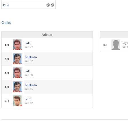
Polo
Goles
Atlético
Polo
Caye
1-0
4-1
min.27
min.
Adelardo
2-0
min.32
Polo
3-0
min.39
Adelardo
4-0
min.45
Peiró
5-1
min.82