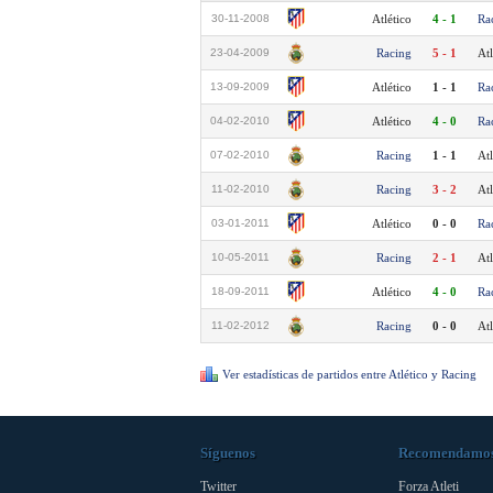
30-11-2008
Atlético
4 - 1
Ra
23-04-2009
Racing
5 - 1
Atl
13-09-2009
Atlético
1 - 1
Ra
04-02-2010
Atlético
4 - 0
Ra
07-02-2010
Racing
1 - 1
Atl
11-02-2010
Racing
3 - 2
Atl
03-01-2011
Atlético
0 - 0
Ra
10-05-2011
Racing
2 - 1
Atl
18-09-2011
Atlético
4 - 0
Ra
11-02-2012
Racing
0 - 0
Atl
Ver estadísticas de partidos entre Atlético y Racing
Síguenos
Recomendamo
Twitter
Forza Atleti