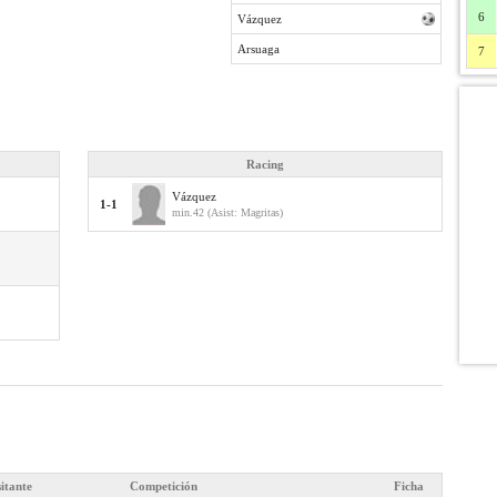
6
Vázquez
Arsuaga
7
Racing
Vázquez
1-1
min.42 (Asist: Magritas)
sitante
Competición
Ficha