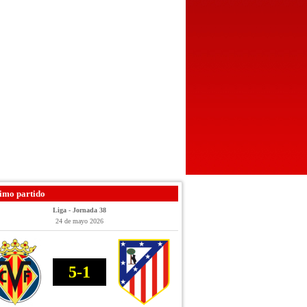
imo partido
Liga - Jornada 38
24 de mayo 2026
5-1