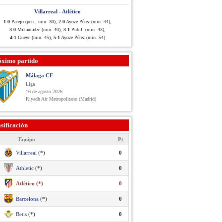
Villarreal - Atlético
1-0
Parejo (pen., min. 30),
2-0
Ayoze Pérez (min. 34),
3-0
Mikautadze (min. 40),
3-1
Pubill (min. 43),
4-1
Gueye (min. 45),
5-1
Ayoze Pérez (min. 54)
óximo partido
Málaga CF
Liga
16 de agosto 2026
Riyadh Air Metropolitano (Madrid)
sificación
Equipo
Pt
Villarreal
(*)
0
Athletic
(*)
0
Atlético (*)
0
Barcelona
(*)
0
Betis
(*)
0