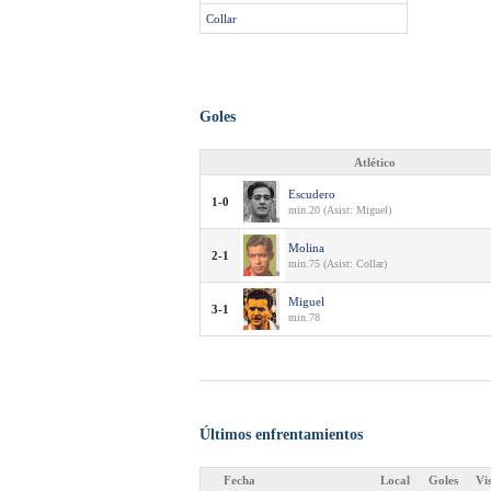
Collar
Goles
Atlético
Escudero
1-0
min.20 (Asist: Miguel)
Molina
2-1
min.75 (Asist: Collar)
Miguel
3-1
min.78
Últimos enfrentamientos
Fecha
Local
Goles
Vi