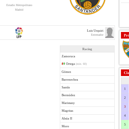
Estadio Metropolitano
Madrid
Luis Urquiri
Entrenador
Pr
Racing
Zamoruca
Ortega
(min. 60)
Gómez
Cla
Barrenechea
Santín
1
Bermúdez
2
Maristany
3
Magritas
4
Alsúa II
5
Moro