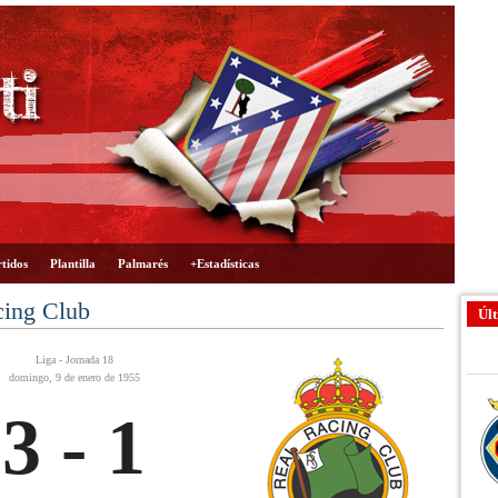
tidos
Plantilla
Palmarés
+Estadísticas
cing Club
Últ
Liga - Jornada 18
domingo, 9 de enero de 1955
3 - 1