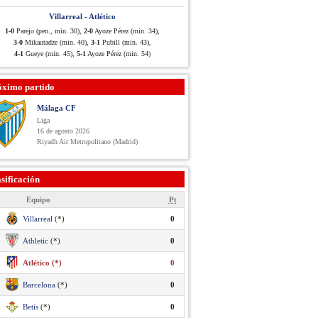
Villarreal - Atlético
1-0
Parejo (pen., min. 30),
2-0
Ayoze Pérez (min. 34),
3-0
Mikautadze (min. 40),
3-1
Pubill (min. 43),
4-1
Gueye (min. 45),
5-1
Ayoze Pérez (min. 54)
óximo partido
Málaga CF
Liga
16 de agosto 2026
Riyadh Air Metropolitano (Madrid)
sificación
Equipo
Pt
Villarreal
(*)
0
Athletic
(*)
0
Atlético (*)
0
Barcelona
(*)
0
Betis
(*)
0