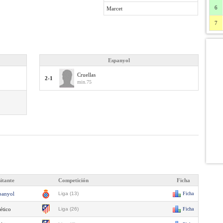
6
Marcet
7
Espanyol
Cruellas
2-1
min.75
sitante
Competición
Ficha
panyol
Liga (13)
Ficha
ético
Liga (26)
Ficha