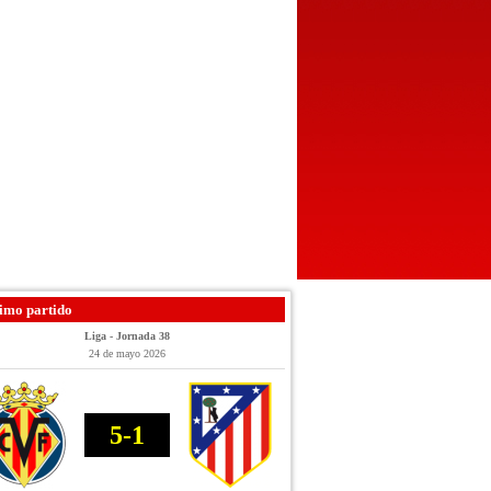
imo partido
Liga - Jornada 38
24 de mayo 2026
5-1