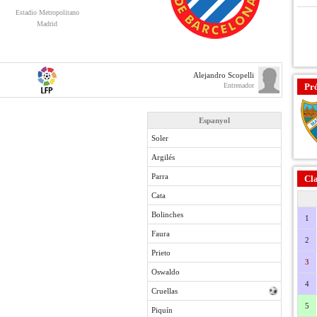
Estadio Metropolitano
Madrid
Alejandro Scopelli
Entrenador
Pr
Espanyol
Soler
Argilés
Parra
Cla
Cata
Bolinches
1
Faura
2
Prieto
3
Oswaldo
4
Cruellas
5
Piquín