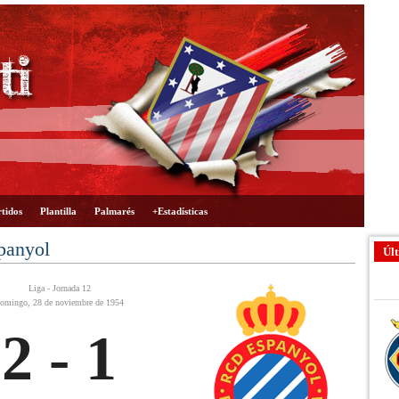
tidos
Plantilla
Palmarés
+Estadísticas
panyol
Últ
Liga - Jornada 12
omingo, 28 de noviembre de 1954
2 - 1