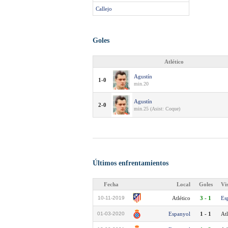
Callejo
Goles
Atlético
Agustín
1-0
min.20
Agustín
2-0
min.25 (Asist: Coque)
Últimos enfrentamientos
Fecha
Local
Goles
Vi
10-11-2019
Atlético
3 - 1
Es
01-03-2020
Espanyol
1 - 1
Atl