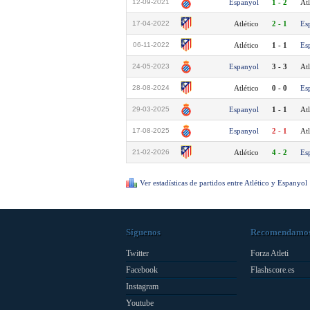
12-09-2021
Espanyol
1 - 2
Atl
17-04-2022
Atlético
2 - 1
Es
06-11-2022
Atlético
1 - 1
Es
24-05-2023
Espanyol
3 - 3
Atl
28-08-2024
Atlético
0 - 0
Es
29-03-2025
Espanyol
1 - 1
Atl
17-08-2025
Espanyol
2 - 1
Atl
21-02-2026
Atlético
4 - 2
Es
Ver estadísticas de partidos entre Atlético y Espanyol
Síguenos
Recomendamo
Twitter
Forza Atleti
Facebook
Flashscore.es
Instagram
Youtube