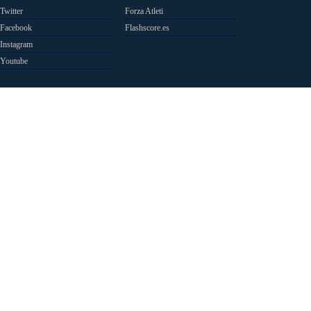
Twitter
Forza Atleti
Facebook
Flashscore.es
Instagram
Youtube