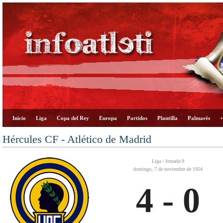
Inicio
Liga
Copa del Rey
Europa
Partidos
Plantilla
Palmarés
+
Hércules CF - Atlético de Madrid
Liga - Jornada 9
domingo, 7 de noviembre de 1954
4 - 0