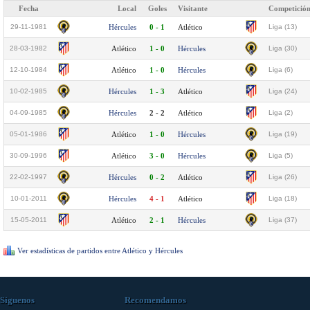
Fecha
Local
Goles
Visitante
Competició
29-11-1981
Hércules
0 - 1
Atlético
Liga (13)
28-03-1982
Atlético
1 - 0
Hércules
Liga (30)
12-10-1984
Atlético
1 - 0
Hércules
Liga (6)
10-02-1985
Hércules
1 - 3
Atlético
Liga (24)
04-09-1985
Hércules
2 - 2
Atlético
Liga (2)
05-01-1986
Atlético
1 - 0
Hércules
Liga (19)
30-09-1996
Atlético
3 - 0
Hércules
Liga (5)
22-02-1997
Hércules
0 - 2
Atlético
Liga (26)
10-01-2011
Hércules
4 - 1
Atlético
Liga (18)
15-05-2011
Atlético
2 - 1
Hércules
Liga (37)
Ver estadísticas de partidos entre Atlético y Hércules
Síguenos
Recomendamos