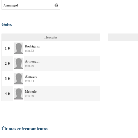
Armengol
Goles
Hércules
Rodríguez
1-0
min.52
Armengol
2-0
min.80
Almagro
3-0
min.84
Mekerle
4-0
min.89
Últimos enfrentamientos