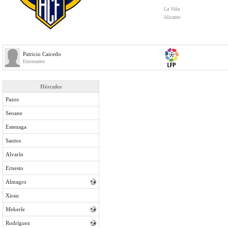
La Viña
Alicante
Patricio Caicedo
Entrenador
Hércules
Pazos
Seoane
Estenaga
Santos
Alvarín
Ernesto
Almagro
Xirau
Mekerle
Rodríguez