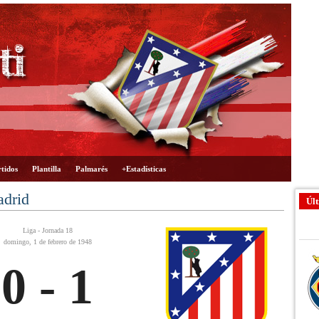
tidos
Plantilla
Palmarés
+Estadísticas
adrid
Últ
Liga - Jornada 18
domingo, 1 de febrero de 1948
0 - 1