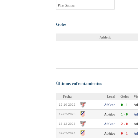
Piru Gainza
Goles
Athletic
Últimos enfrentamientos
Fecha
Local
Goles
Vi
15-10-2022
Athletic
0 - 1
Atl
19-02-2023
Atlético
1 - 0
Ath
16-12-2023
Athletic
2 - 0
Atl
07-02-2024
Atlético
0 - 1
Ath