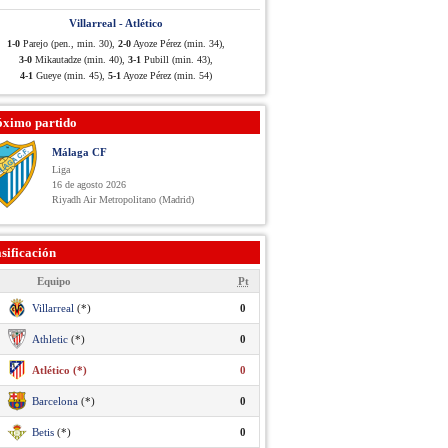
Villarreal - Atlético
1-0
Parejo (pen., min. 30),
2-0
Ayoze Pérez (min. 34),
3-0
Mikautadze (min. 40),
3-1
Pubill (min. 43),
4-1
Gueye (min. 45),
5-1
Ayoze Pérez (min. 54)
óximo partido
Málaga CF
Liga
16 de agosto 2026
Riyadh Air Metropolitano (Madrid)
sificación
Equipo
Pt
Villarreal
(*)
0
Athletic
(*)
0
Atlético (*)
0
Barcelona
(*)
0
Betis
(*)
0