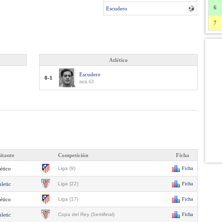
6
Escudero
7
Atlético
Escudero
0-1
min.63
sitante
Competición
Ficha
ético
Liga (9)
Ficha
letic
Liga (22)
Ficha
ético
Liga (17)
Ficha
letic
Copa del Rey (Semifinal)
Ficha