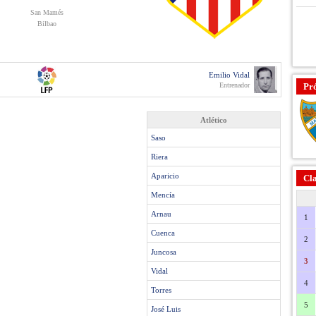
San Mamés
Bilbao
Emilio Vidal
Entrenador
Pr
Atlético
Saso
Riera
Aparicio
Cla
Mencía
Arnau
1
Cuenca
2
Juncosa
3
Vidal
4
Torres
5
José Luis