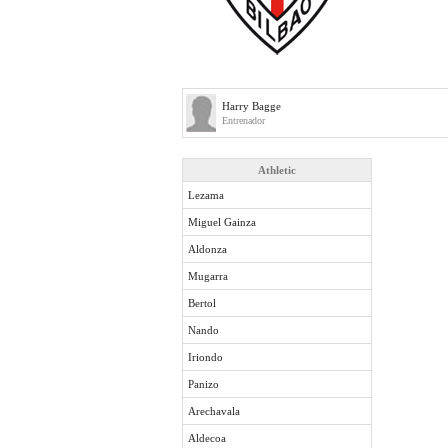
Harry Bagge
Entrenador
Athletic
Lezama
Miguel Gainza
Aldonza
Mugarra
Bertol
Nando
Iriondo
Panizo
Arechavala
Aldecoa