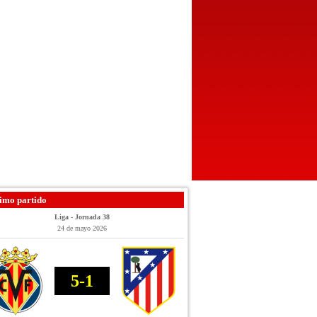
imo partido
Liga - Jornada 38
24 de mayo 2026
5-1