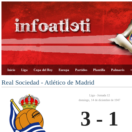
Inicio
Liga
Copa del Rey
Europa
Partidos
Plantilla
Palmarés
+
Real Sociedad - Atlético de Madrid
Liga - Jornada 12
domingo, 14 de diciembre de 1947
3 - 1