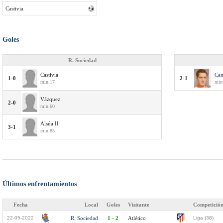
Castivia
Goles
R. Sociedad
Castivia
Ca
1-0
2-1
min.17
min
Vázquez
2-0
min.60
Alsúa II
3-1
min.85
Últimos enfrentamientos
Fecha
Local
Goles
Visitante
Competició
22-05-2022
R. Sociedad
1 - 2
Atlético
Liga (38)