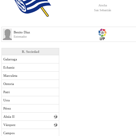
Atocha
San Sebastián
Benito Díaz
Entrenador
R. Sociedad
Galarraga
Echaniz
Marculeta
Ontoria
Patri
Urra
Pérez
Alsúa II
Vázquez
Campos