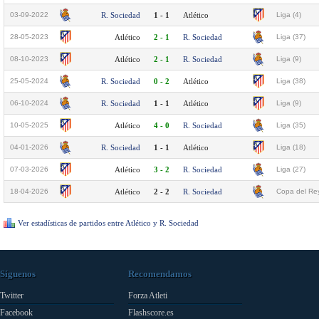
03-09-2022
R. Sociedad
1 - 1
Atlético
Liga (4)
28-05-2023
Atlético
2 - 1
R. Sociedad
Liga (37)
08-10-2023
Atlético
2 - 1
R. Sociedad
Liga (9)
25-05-2024
R. Sociedad
0 - 2
Atlético
Liga (38)
06-10-2024
R. Sociedad
1 - 1
Atlético
Liga (9)
10-05-2025
Atlético
4 - 0
R. Sociedad
Liga (35)
04-01-2026
R. Sociedad
1 - 1
Atlético
Liga (18)
07-03-2026
Atlético
3 - 2
R. Sociedad
Liga (27)
18-04-2026
Atlético
2 - 2
R. Sociedad
Copa del Rey
Ver estadísticas de partidos entre Atlético y R. Sociedad
Síguenos
Recomendamos
Twitter
Forza Atleti
Facebook
Flashscore.es