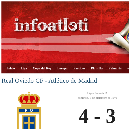
Inicio
Liga
Copa del Rey
Europa
Partidos
Plantilla
Palmarés
+
Real Oviedo CF - Atlético de Madrid
Liga - Jornada 11
domingo, 8 de diciembre de 1940
4 - 3