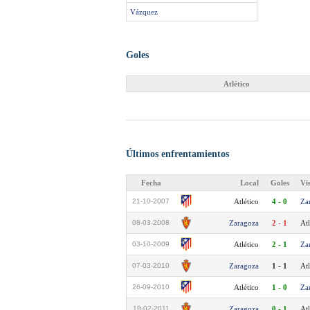
Vázquez
Goles
Atlético
Últimos enfrentamientos
Fecha
Local
Goles
Vi
21-10-2007
Atlético
4 - 0
Za
08-03-2008
Zaragoza
2 - 1
Atl
03-10-2009
Atlético
2 - 1
Za
07-03-2010
Zaragoza
1 - 1
Atl
26-09-2010
Atlético
1 - 0
Za
19-02-2011
Zaragoza
0 - 1
Atl