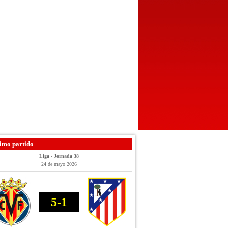
imo partido
Liga - Jornada 38
24 de mayo 2026
5-1