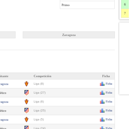
6
Primo
7
Zaragoza
sitante
Competición
Ficha
ragoza
Liga (8)
Ficha
ético
Liga (27)
Ficha
ragoza
Liga (6)
Ficha
ético
Liga (25)
Ficha
ragoza
Liga (5)
Ficha
ético
Liga (24)
Ficha