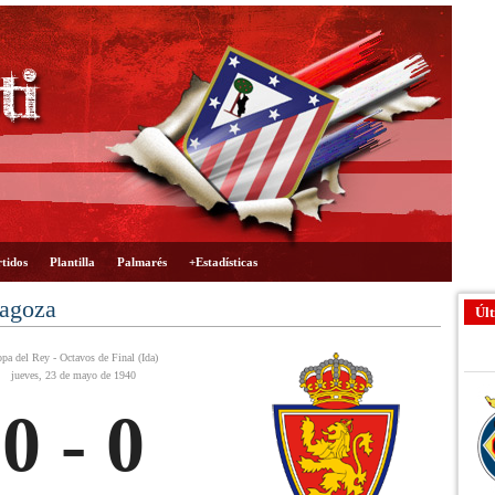
tidos
Plantilla
Palmarés
+Estadísticas
ragoza
Últ
pa del Rey - Octavos de Final (Ida)
jueves, 23 de mayo de 1940
0 - 0