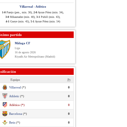
Villarreal - Atlético
1-0
Parejo (pen., min. 30),
2-0
Ayoze Pérez (min. 34),
3-0
Mikautadze (min. 40),
3-1
Pubill (min. 43),
4-1
Gueye (min. 45),
5-1
Ayoze Pérez (min. 54)
óximo partido
Málaga CF
Liga
16 de agosto 2026
Riyadh Air Metropolitano (Madrid)
sificación
Equipo
Pt
Villarreal
(*)
0
Athletic
(*)
0
Atlético (*)
0
Barcelona
(*)
0
Betis
(*)
0