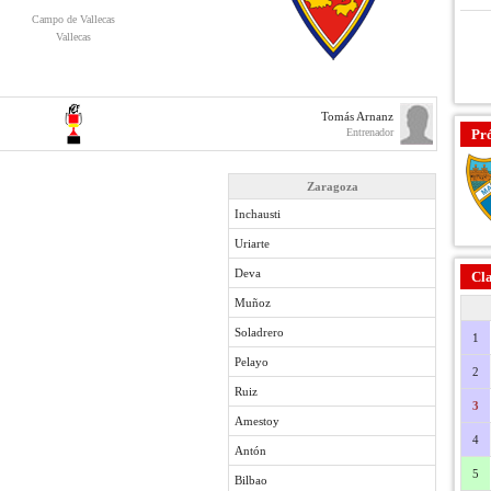
Campo de Vallecas
Vallecas
Tomás Arnanz
Entrenador
Pr
Zaragoza
Inchausti
Uriarte
Deva
Cla
Muñoz
Soladrero
1
Pelayo
2
Ruiz
3
Amestoy
4
Antón
5
Bilbao