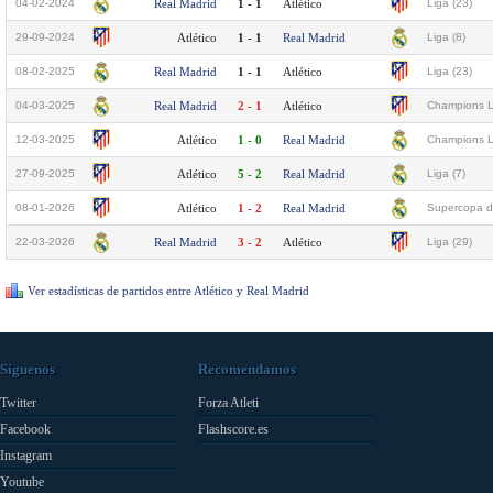
04-02-2024
Real Madrid
1 - 1
Atlético
Liga (23)
29-09-2024
Atlético
1 - 1
Real Madrid
Liga (8)
08-02-2025
Real Madrid
1 - 1
Atlético
Liga (23)
04-03-2025
Real Madrid
2 - 1
Atlético
Champions L
12-03-2025
Atlético
1 - 0
Real Madrid
Champions L
27-09-2025
Atlético
5 - 2
Real Madrid
Liga (7)
08-01-2026
Atlético
1 - 2
Real Madrid
Supercopa d
22-03-2026
Real Madrid
3 - 2
Atlético
Liga (29)
Ver estadísticas de partidos entre Atlético y Real Madrid
Síguenos
Recomendamos
Twitter
Forza Atleti
Facebook
Flashscore.es
Instagram
Youtube