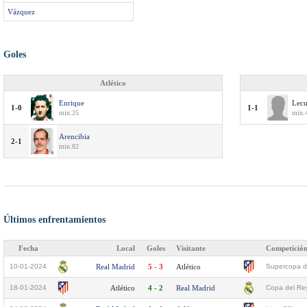
Vázquez
Goles
Atlético
Enrique
Lec
1-0
1-1
min.25
min.
Arencibia
2-1
min.82
Últimos enfrentamientos
Fecha
Local
Goles
Visitante
Competició
10-01-2024
Real Madrid
5 - 3
Atlético
Supercopa d
18-01-2024
Atlético
4 - 2
Real Madrid
Copa del Rey