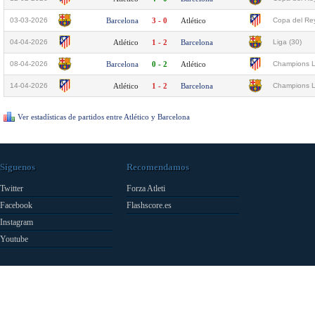
03-03-2026
Barcelona
3 - 0
Atlético
Copa del Rey
04-04-2026
Atlético
1 - 2
Barcelona
Liga (30)
08-04-2026
Barcelona
0 - 2
Atlético
Champions L
14-04-2026
Atlético
1 - 2
Barcelona
Champions L
Ver estadísticas de partidos entre Atlético y Barcelona
Síguenos
Recomendamos
Twitter
Forza Atleti
Facebook
Flashscore.es
Instagram
Youtube