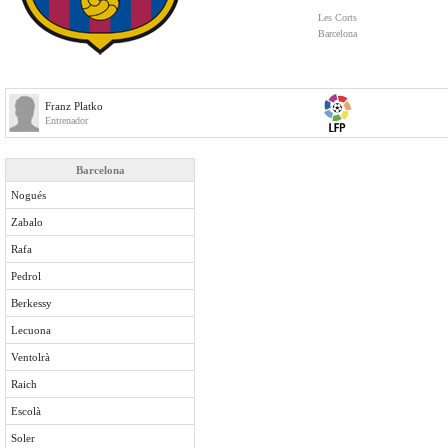
Les Corts
Barcelona
Franz Platko
Entrenador
Barcelona
Nogués
Zabalo
Rafa
Pedrol
Berkessy
Lecuona
Ventolrà
Raich
Escolà
Soler