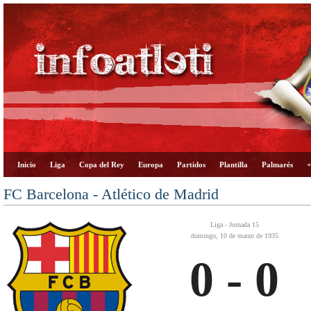
Inicio
Liga
Copa del Rey
Europa
Partidos
Plantilla
Palmarés
+
FC Barcelona - Atlético de Madrid
Liga - Jornada 15
domingo, 10 de marzo de 1935
0 - 0