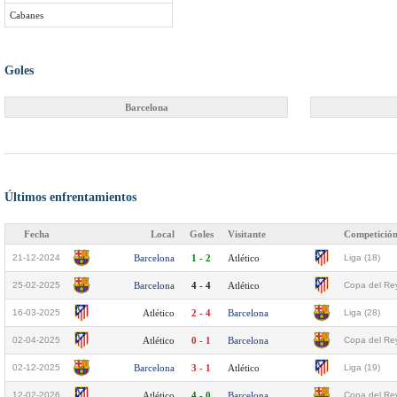
Cabanes
Goles
Barcelona
Últimos enfrentamientos
Fecha
Local
Goles
Visitante
Competició
21-12-2024
Barcelona
1 - 2
Atlético
Liga (18)
25-02-2025
Barcelona
4 - 4
Atlético
Copa del Rey
16-03-2025
Atlético
2 - 4
Barcelona
Liga (28)
02-04-2025
Atlético
0 - 1
Barcelona
Copa del Rey
02-12-2025
Barcelona
3 - 1
Atlético
Liga (19)
12-02-2026
Atlético
4 - 0
Barcelona
Copa del Rey