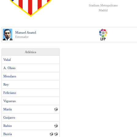
Stadium Metropolitano
Madrid
Manuel Anatol
Entrenador
Atlético
Vidal
A. Olaso
Mendaro
Rey
Feliciano
Vigueras
Marín
Guijarro
Rubio
Buiría