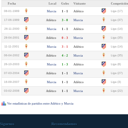
Fecha
Local
Goles
Visitante
Competició
08-01-1989
Murcia
1 - 1
Atlético
Liga (17)
17-06-1989
Atlético
3 - 0
Murcia
Liga (37)
26-11-2000
Murcia
1 - 1
Atlético
Liga (14)
28-04-2001
Atlético
0 - 3
Murcia
Liga (35)
11-11-2001
Murcia
3 - 1
Atlético
Liga (14)
06-04-2002
Atlético
4 - 2
Murcia
Liga (35)
26-10-2003
Murcia
1 - 3
Atlético
Liga (8)
07-03-2004
Atlético
1 - 1
Murcia
Liga (27)
16-09-2007
Murcia
1 - 1
Atlético
Liga (3)
03-02-2008
Atlético
1 - 1
Murcia
Liga (22)
Ver estadísticas de partidos entre Atlético y Murcia
Síguenos
Recomendamos