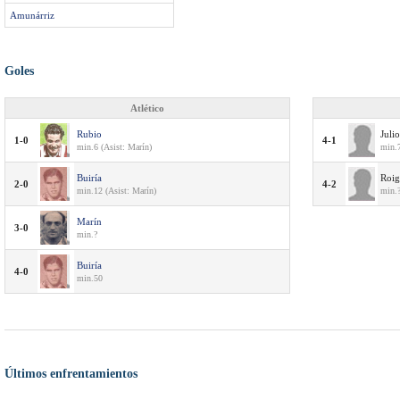
Amunárriz
Goles
Atlético
Rubio
Julio
1-0
4-1
min.6 (Asist: Marín)
min.
Buiría
Roig
2-0
4-2
min.12 (Asist: Marín)
min.
Marín
3-0
min.?
Buiría
4-0
min.50
Últimos enfrentamientos