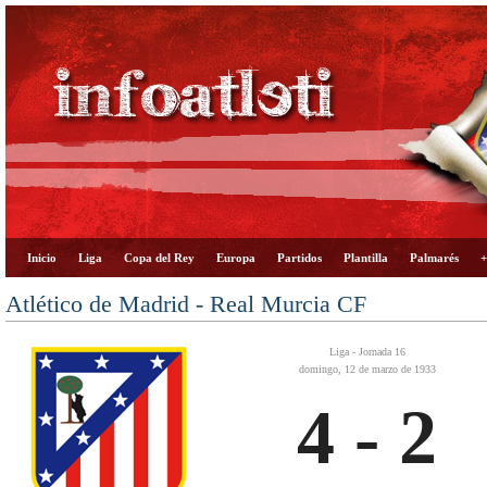
Inicio
Liga
Copa del Rey
Europa
Partidos
Plantilla
Palmarés
+
Atlético de Madrid - Real Murcia CF
Liga - Jornada 16
domingo, 12 de marzo de 1933
4 - 2