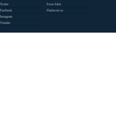
Twitter
Forza Atleti
Facebook
Flashscore.es
Instagram
Youtube