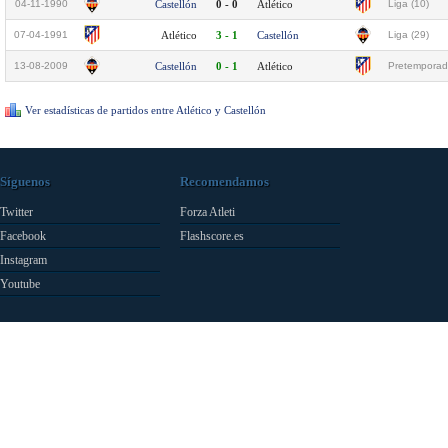
04-11-1990
Castellón
0 - 0
Atlético
Liga (10)
07-04-1991
Atlético
3 - 1
Castellón
Liga (29)
13-08-2009
Castellón
0 - 1
Atlético
Pretemporad
Ver estadísticas de partidos entre Atlético y Castellón
Síguenos
Recomendamos
Twitter
Forza Atleti
Facebook
Flashscore.es
Instagram
Youtube