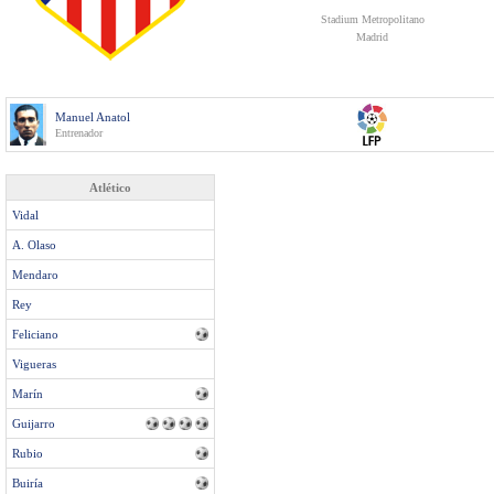
Stadium Metropolitano
Madrid
Manuel Anatol
Entrenador
Atlético
Vidal
A. Olaso
Mendaro
Rey
Feliciano
Vigueras
Marín
Guijarro
Rubio
Buiría