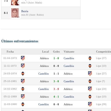
7-1
min.? (Asist: Marín)
Buiría
8-1
min.81 (Asist: Rubio)
Últimos enfrentamientos
Fecha
Local
Goles
Visitante
Competició
01-04-1973
Atlético
1 - 0
Castellón
Liga (27)
11-11-1973
Atlético
0 - 0
Castellón
Liga (10)
24-03-1974
Castellón
1 - 1
Atlético
Liga (27)
25-10-1981
Atlético
3 - 0
Castellón
Liga (7)
14-02-1982
Castellón
3 - 0
Atlético
Liga (24)
05-11-1989
Atlético
4 - 1
Castellón
Liga (10)
11-03-1990
Castellón
0 - 0
Atlético
Liga (29)