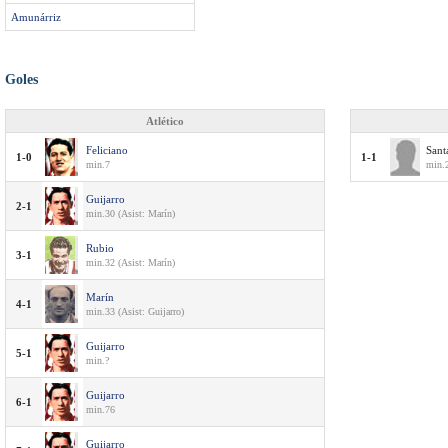
Amunárriz
Goles
Atlético
Feliciano
Sant
1-0
1-1
min.7
min.
Guijarro
2-1
min.30 (Asist: Marín)
Rubio
3-1
min.32 (Asist: Marín)
Marín
4-1
min.33 (Asist: Guijarro)
Guijarro
5-1
min.?
Guijarro
6-1
min.76
Guijarro