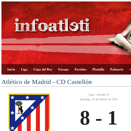
Inicio
Liga
Copa del Rey
Europa
Partidos
Plantilla
Palmarés
+
Atlético de Madrid - CD Castellón
Liga - Jornada 14
domingo, 26 de febrero de 1933
8 - 1