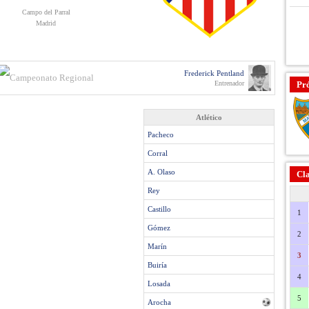
Campo del Parral
Madrid
Frederick Pentland
Entrenador
Pr
Atlético
Pacheco
Corral
A. Olaso
Cla
Rey
Castillo
1
Gómez
2
Marín
3
Buiría
4
Losada
5
Arocha