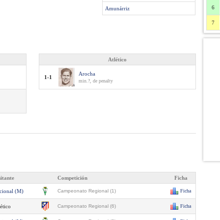
6
Amunárriz
7
Atlético
Arocha
1-1
min.?, de penalty
sitante
Competición
Ficha
cional (M)
Campeonato Regional (1)
Ficha
ético
Campeonato Regional (6)
Ficha