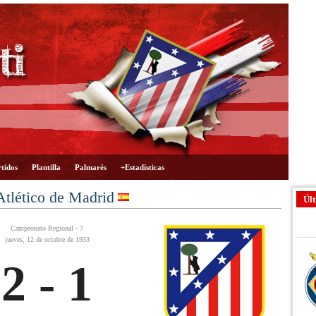
tidos
Plantilla
Palmarés
+Estadísticas
tlético de Madrid
Últ
Campeonato Regional - 7
jueves, 12 de octubre de 1933
2 - 1