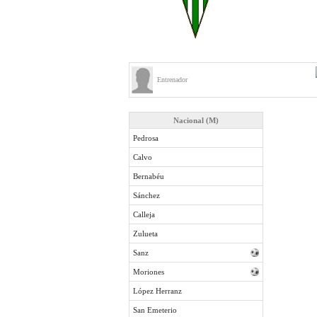
Entrenador
Nacional (M)
Pedrosa
Calvo
Bernabéu
Sánchez
Calleja
Zulueta
Sanz
Moriones
López Herranz
San Emeterio