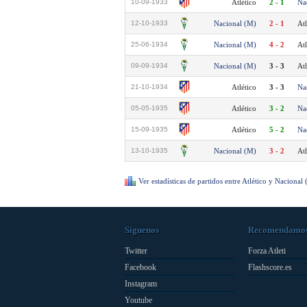
10-09-1933
Atlético
2 - 1
Na
12-10-1933
Nacional (M)
2 - 1
Atl
25-06-1934
Nacional (M)
4 - 2
Atl
09-09-1934
Nacional (M)
3 - 3
Atl
21-10-1934
Atlético
3 - 3
Na
05-05-1935
Atlético
3 - 2
Na
15-09-1935
Atlético
5 - 2
Na
13-10-1935
Nacional (M)
3 - 2
Atl
Ver estadísticas de partidos entre Atlético y Nacional
Síguenos
Recomendamo
Twitter
Forza Atleti
Facebook
Flashscore.es
Instagram
Youtube