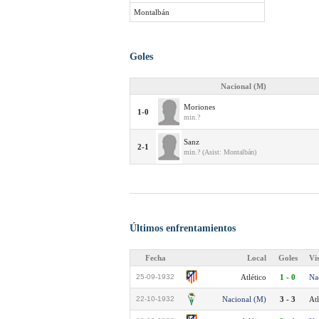
Montalbán
Goles
Nacional (M)
Moriones
1-0
min.?
Sanz
2-1
min.? (Asist: Montalbán)
Últimos enfrentamientos
Fecha
Local
Goles
Vi
25-09-1932
Atlético
1 - 0
Na
22-10-1932
Nacional (M)
3 - 3
Atl