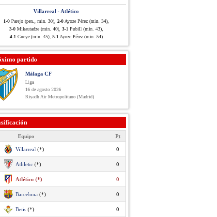
Villarreal - Atlético
1-0
Parejo (pen., min. 30),
2-0
Ayoze Pérez (min. 34),
3-0
Mikautadze (min. 40),
3-1
Pubill (min. 43),
4-1
Gueye (min. 45),
5-1
Ayoze Pérez (min. 54)
óximo partido
Málaga CF
Liga
16 de agosto 2026
Riyadh Air Metropolitano (Madrid)
sificación
Equipo
Pt
Villarreal
(*)
0
Athletic
(*)
0
Atlético (*)
0
Barcelona
(*)
0
Betis
(*)
0