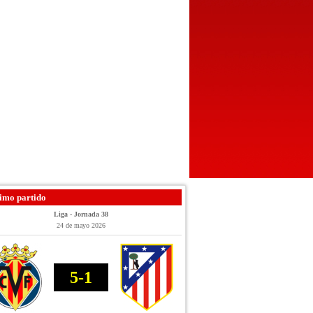
imo partido
Liga - Jornada 38
24 de mayo 2026
5-1