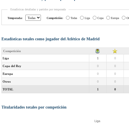
Estadísticas detalladas y partidos por temporada
Temporada:
Competición:
Todas
Liga
Copa
Europa
Ot
Estadísticas totales como jugador del Atlético de Madrid
Competición
Liga
1
0
Copa del Rey
0
0
Europa
0
0
Otros
0
0
TOTAL
1
0
Titularidades totales por competición
Liga