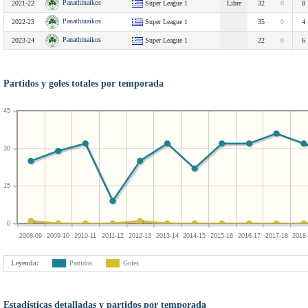
Panathinaikos
2021-22
Super League 1
Libre
32
0
8
Panathinaikos
2022-23
Super League 1
35
0
4
Panathinaikos
2023-24
Super League 1
22
0
6
Partidos y goles totales por temporada
45
30
15
0
2008-09
2009-10
2010-11
2011-12
2012-13
2013-14
2014-15
2015-16
2016-17
2017-18
2018
Leyenda:
Partidos
Goles
Estadísticas detalladas y partidos por temporada