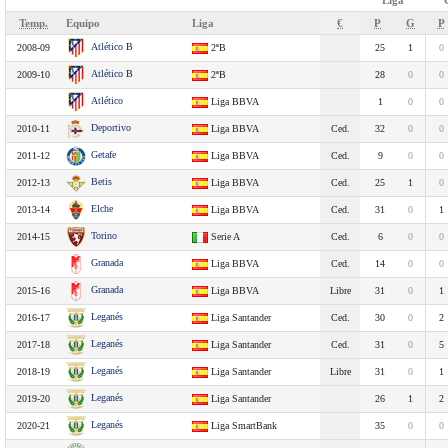
Liga
Temp.
Equipo
Liga
€
P
G
P
Atlético
B
2008-09
2ªB
25
1
0
Atlético
B
2009-10
2ªB
28
0
0
Atlético
Liga BBVA
1
0
0
Deportivo
2010-11
Liga BBVA
Ced.
32
0
0
Getafe
2011-12
Liga BBVA
Ced.
9
0
0
Betis
2012-13
Liga BBVA
Ced.
25
1
0
Elche
2013-14
Liga BBVA
Ced.
31
0
1
Torino
2014-15
Serie A
Ced.
6
0
0
Granada
Liga BBVA
Ced.
14
0
0
Granada
2015-16
Liga BBVA
Libre
31
0
1
Leganés
2016-17
Liga Santander
Ced.
30
0
2
Leganés
2017-18
Liga Santander
Ced.
31
0
5
Leganés
2018-19
Liga Santander
Libre
31
0
1
Leganés
2019-20
Liga Santander
26
1
2
Leganés
2020-21
Liga SmartBank
35
0
0