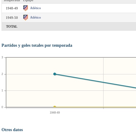
Temporada
Equipo
Atlético
1948-49
Atlético
1949-50
TOTAL
Partidos y goles totales por temporada
3
2
1
0
1948-49
Otros datos