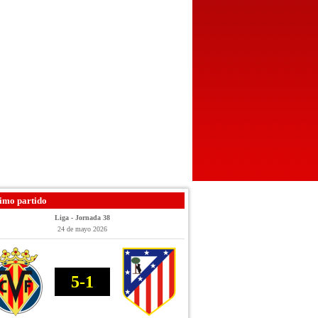
imo partido
Liga - Jornada 38
24 de mayo 2026
5-1