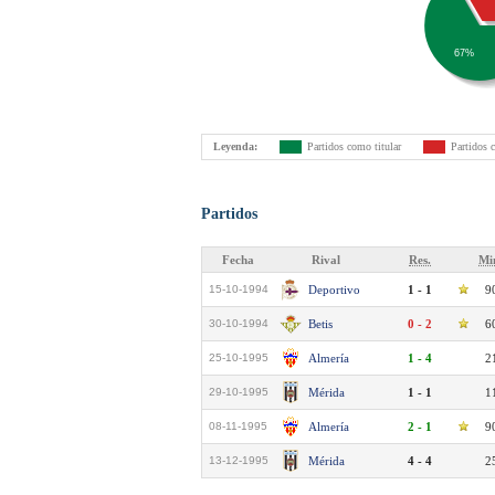
67%
Leyenda:
Partidos como titular
Partidos 
Partidos
Fecha
Rival
Res.
Mi
15-10-1994
Deportivo
1 - 1
9
30-10-1994
Betis
0 - 2
6
25-10-1995
Almería
1 - 4
2
29-10-1995
Mérida
1 - 1
1
08-11-1995
Almería
2 - 1
9
13-12-1995
Mérida
4 - 4
2