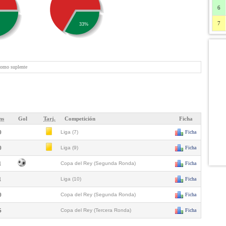
6
7
33%
como suplente
ns
Gol
Tarj.
Competición
Ficha
0
Liga (7)
Ficha
0
Liga (9)
Ficha
1
Copa del Rey (Segunda Ronda)
Ficha
1
Liga (10)
Ficha
0
Copa del Rey (Segunda Ronda)
Ficha
5
Copa del Rey (Tercera Ronda)
Ficha