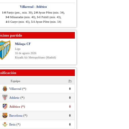
Villarreal - Atlético
1-0
Parejo (pen., min. 30),
2-0
Ayoze Pérez (min. 34),
3-0
Mikautadze (min. 40),
3-1
Pubill (min. 43),
4-1
Gueye (min. 45),
5-1
Ayoze Pérez (min. 54)
óximo partido
Málaga CF
Liga
16 de agosto 2026
Riyadh Air Metropolitano (Madrid)
sificación
Equipo
Pt
Villarreal
(*)
0
Athletic
(*)
0
Atlético (*)
0
Barcelona
(*)
0
Betis
(*)
0