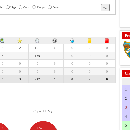
das
Liga
Copa
Europa
Otras
Pr
3
2
161
0
0
2
0
3
1
136
1
0
0
0
0
0
0
0
0
0
0
0
0
0
0
0
0
0
Cla
6
3
297
1
0
2
0
1
2
3
Copa del Rey
4
5
3%
67%