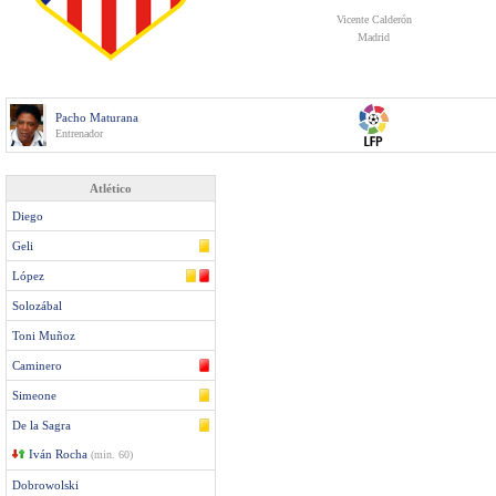
Vicente Calderón
Madrid
Pacho Maturana
Entrenador
Atlético
Diego
Geli
López
Solozábal
Toni Muñoz
Caminero
Simeone
De la Sagra
Iván Rocha
(min. 60)
Dobrowolski