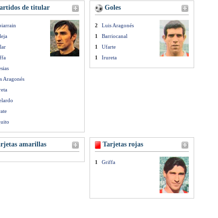
rtidos de titular
Goles
iarrain
2
Luis Aragonés
leja
1
Barriocanal
lar
1
Ufarte
ffa
1
Irureta
esias
s Aragonés
reta
elardo
ate
uito
rjetas amarillas
Tarjetas rojas
1
Griffa