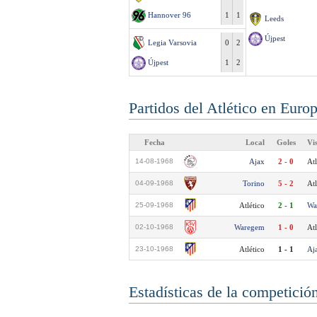
Hannover 96
1
1
Leeds
Újpest
Legia Varsovia
0
2
Újpest
1
2
Partidos del Atlético en Euro
Fecha
Local
Goles
Vi
14-08-1968
Ajax
2 - 0
Atl
04-09-1968
Torino
5 - 2
Atl
25-09-1968
Atlético
2 - 1
Wa
02-10-1968
Waregem
1 - 0
Atl
23-10-1968
Atlético
1 - 1
Aj
Estadísticas de la competició