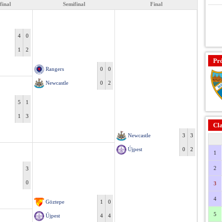
final
Semifinal
Final
4
0
1
2
Pr
Rangers
0
0
Newcastle
0
2
5
1
1
3
Cla
Newcastle
3
3
Újpest
0
2
1
2
3
0
3
4
Göztepe
1
0
5
Újpest
4
4