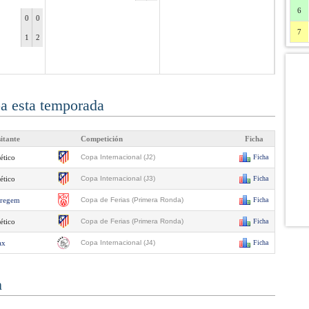
6
0
0
7
1
2
pa esta temporada
sitante
Competición
Ficha
ético
Copa Internacional (J2)
Ficha
ético
Copa Internacional (J3)
Ficha
regem
Copa de Ferias (Primera Ronda)
Ficha
ético
Copa de Ferias (Primera Ronda)
Ficha
ax
Copa Internacional (J4)
Ficha
n