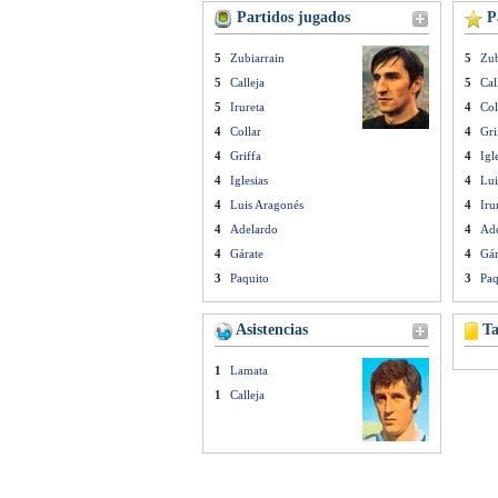
Partidos jugados
Pa
5
Zubiarrain
5
Zub
5
Calleja
5
Cal
5
Irureta
4
Col
4
Collar
4
Gri
4
Griffa
4
Igl
4
Iglesias
4
Lui
4
Luis Aragonés
4
Iru
4
Adelardo
4
Ad
4
Gárate
4
Gár
3
Paquito
3
Paq
Asistencias
Ta
1
Lamata
1
Calleja