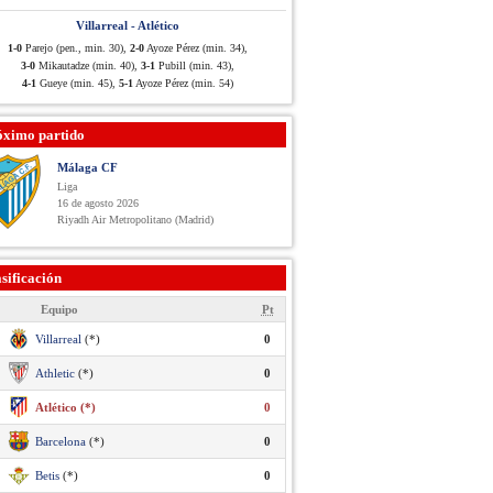
Villarreal - Atlético
1-0
Parejo (pen., min. 30),
2-0
Ayoze Pérez (min. 34),
3-0
Mikautadze (min. 40),
3-1
Pubill (min. 43),
4-1
Gueye (min. 45),
5-1
Ayoze Pérez (min. 54)
óximo partido
Málaga CF
Liga
16 de agosto 2026
Riyadh Air Metropolitano (Madrid)
sificación
Equipo
Pt
Villarreal
(*)
0
Athletic
(*)
0
Atlético (*)
0
Barcelona
(*)
0
Betis
(*)
0