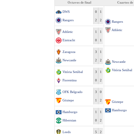
Octavos de final
Cuartos de 
DWS
0
1
Rangers
2
2
Rangers
Athletic
Athletic
1
1
Eintracht
0
1
Zaragoza
3
1
Newcastle
2
2
Newcastle
Vitória Setúbal
Vitória Setúbal
3
1
Fiorentina
0
2
OFK Belgrado
3
0
Göztepe
1
2
Göztepe
Hamburgo
Hamburgo
1
1
Hibernian
0
2
Leeds
5
2