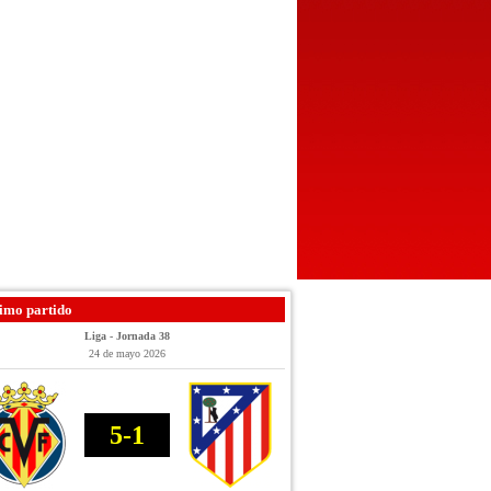
imo partido
Liga - Jornada 38
24 de mayo 2026
5-1