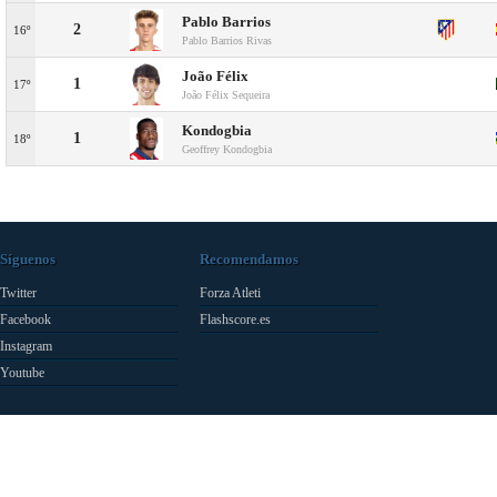
Pablo Barrios
2
16º
Pablo Barrios Rivas
João Félix
1
17º
João Félix Sequeira
Kondogbia
1
18º
Geoffrey Kondogbia
Síguenos
Recomendamos
Twitter
Forza Atleti
Facebook
Flashscore.es
Instagram
Youtube