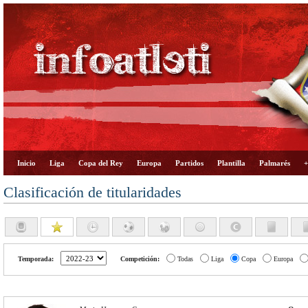
Inicio
Liga
Copa del Rey
Europa
Partidos
Plantilla
Palmarés
+
Clasificación de titularidades
Temporada:
Competición:
Todas
Liga
Copa
Europa