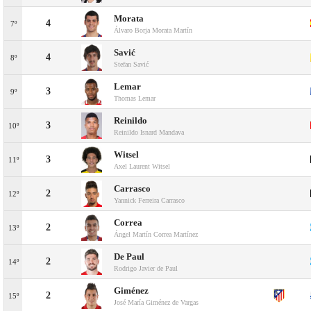
Morata
4
7º
Álvaro Borja Morata Martín
Savić
4
8º
Stefan Savić
Lemar
3
9º
Thomas Lemar
Reinildo
3
10º
Reinildo Isnard Mandava
Witsel
3
11º
Axel Laurent Witsel
Carrasco
2
12º
Yannick Ferreira Carrasco
Correa
2
13º
Ángel Martín Correa Martínez
De Paul
2
14º
Rodrigo Javier de Paul
Giménez
2
15º
José María Giménez de Vargas