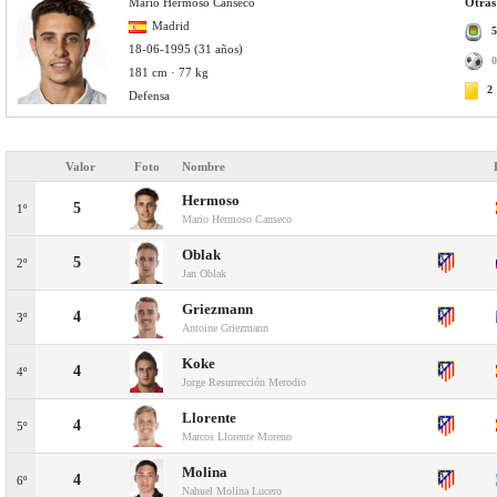
Mario Hermoso Canseco
Otras
Madrid
5
18-06-1995 (31 años)
0
181 cm · 77 kg
2
Defensa
Valor
Foto
Nombre
Hermoso
5
1º
Mario Hermoso Canseco
Oblak
5
2º
Jan Oblak
Griezmann
4
3º
Antoine Griezmann
Koke
4
4º
Jorge Resurrección Merodio
Llorente
4
5º
Marcos Llorente Moreno
Molina
4
6º
Nahuel Molina Lucero