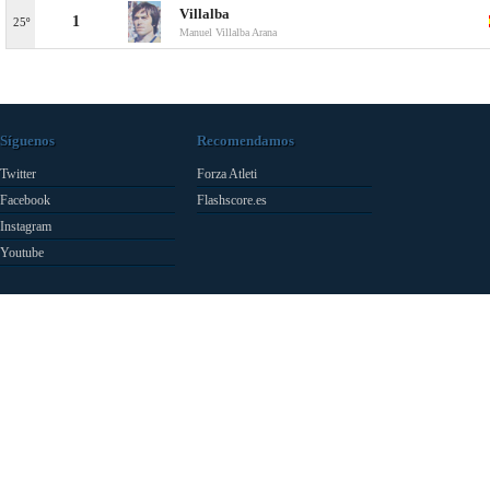
Villalba
1
25º
Manuel Villalba Arana
Síguenos
Recomendamos
Twitter
Forza Atleti
Facebook
Flashscore.es
Instagram
Youtube