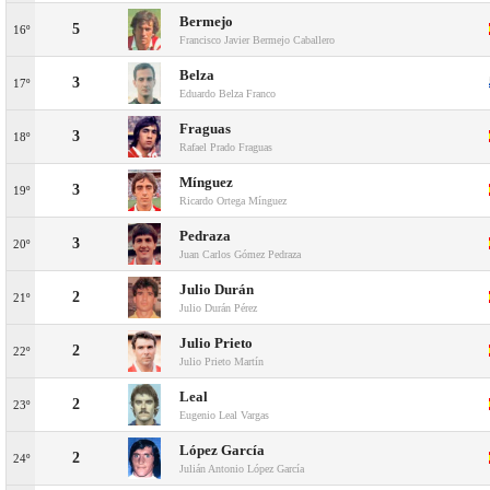
Bermejo
5
16º
Francisco Javier Bermejo Caballero
Belza
3
17º
Eduardo Belza Franco
Fraguas
3
18º
Rafael Prado Fraguas
Mínguez
3
19º
Ricardo Ortega Mínguez
Pedraza
3
20º
Juan Carlos Gómez Pedraza
Julio Durán
2
21º
Julio Durán Pérez
Julio Prieto
2
22º
Julio Prieto Martín
Leal
2
23º
Eugenio Leal Vargas
López García
2
24º
Julián Antonio López García