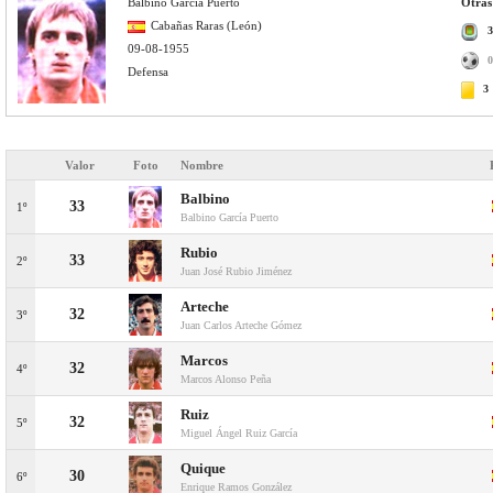
Balbino García Puerto
Otras 
Cabañas Raras (León)
3
09-08-1955
0
Defensa
3
Valor
Foto
Nombre
Balbino
33
1º
Balbino García Puerto
Rubio
33
2º
Juan José Rubio Jiménez
Arteche
32
3º
Juan Carlos Arteche Gómez
Marcos
32
4º
Marcos Alonso Peña
Ruiz
32
5º
Miguel Ángel Ruiz García
Quique
30
6º
Enrique Ramos González