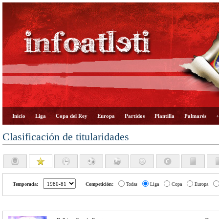
Inicio
Liga
Copa del Rey
Europa
Partidos
Plantilla
Palmarés
+
Clasificación de titularidades
Temporada:
Competición:
Todas
Liga
Copa
Europa