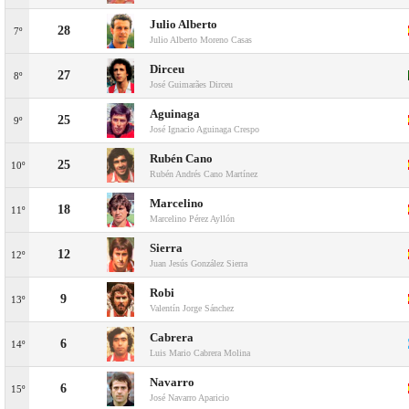
Julio Alberto
28
7º
Julio Alberto Moreno Casas
Dirceu
27
8º
José Guimarães Dirceu
Aguinaga
25
9º
José Ignacio Aguinaga Crespo
Rubén Cano
25
10º
Rubén Andrés Cano Martínez
Marcelino
18
11º
Marcelino Pérez Ayllón
Sierra
12
12º
Juan Jesús González Sierra
Robi
9
13º
Valentín Jorge Sánchez
Cabrera
6
14º
Luis Mario Cabrera Molina
Navarro
6
15º
José Navarro Aparicio