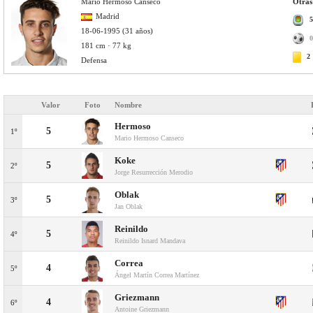
Mario Hermoso Canseco
Otras
Madrid
5
18-06-1995 (31 años)
0
181 cm · 77 kg
2
Defensa
Valor
Foto
Nombre
Hermoso
5
1º
Mario Hermoso Canseco
Koke
5
2º
Jorge Resurrección Merodio
Oblak
5
3º
Jan Oblak
Reinildo
5
4º
Reinildo Isnard Mandava
Correa
4
5º
Ángel Martín Correa Martínez
Griezmann
4
6º
Antoine Griezmann