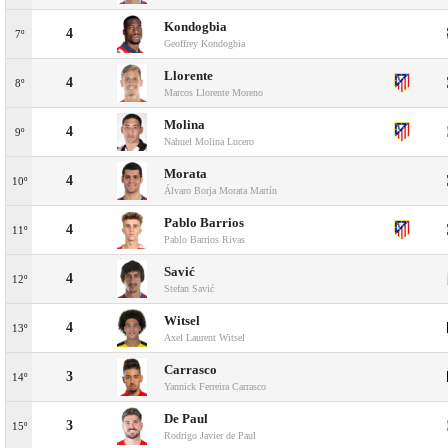
Kondogbia
4
7º
Geoffrey Kondogbia
Llorente
4
8º
Marcos Llorente Moreno
Molina
4
9º
Nahuel Molina Lucero
Morata
4
10º
Álvaro Borja Morata Martín
Pablo Barrios
4
11º
Pablo Barrios Rivas
Savić
4
12º
Stefan Savić
Witsel
4
13º
Axel Laurent Witsel
Carrasco
3
14º
Yannick Ferreira Carrasco
De Paul
3
15º
Rodrigo Javier de Paul