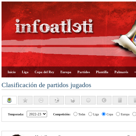
Inicio
Liga
Copa del Rey
Europa
Partidos
Plantilla
Palmarés
+
Clasificación de partidos jugados
Temporada:
Competición:
Todas
Liga
Copa
Europa