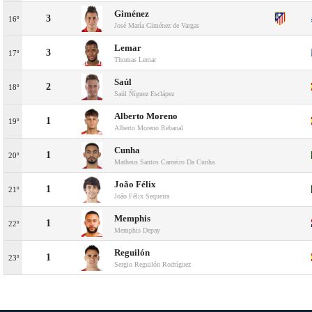
Giménez
3
16º
José María Giménez de Vargas
Lemar
3
17º
Thomas Lemar
Saúl
2
18º
Saúl Ñíguez Esclápez
Alberto Moreno
1
19º
Alberto Moreno Rebanal
Cunha
1
20º
Matheus Santos Carneiro Da Cunha
João Félix
1
21º
João Félix Sequeira
Memphis
1
22º
Memphis Depay
Reguilón
1
23º
Sergio Reguilón Rodríguez