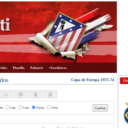
tidos
Plantilla
Palmarés
+Estadísticas
ados
Copa de Europa 1973-74
Últ
das
Liga
Copa
Europa
Otras