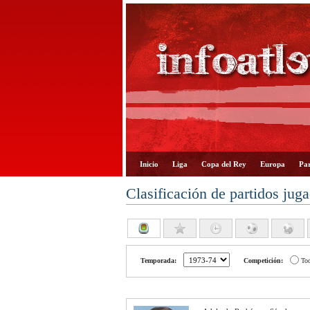
Inicio
Liga
Copa del Rey
Europa
Par
Clasificación de partidos jug
Temporada:
Competición:
To