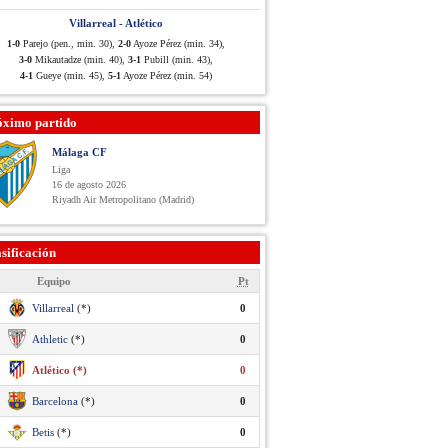
Villarreal - Atlético
1-0
Parejo (pen., min. 30),
2-0
Ayoze Pérez (min. 34),
3-0
Mikautadze (min. 40),
3-1
Pubill (min. 43),
4-1
Gueye (min. 45),
5-1
Ayoze Pérez (min. 54)
óximo partido
Málaga CF
Liga
16 de agosto 2026
Riyadh Air Metropolitano (Madrid)
sificación
Equipo
Pt
Villarreal
(*)
0
Athletic
(*)
0
Atlético (*)
0
Barcelona
(*)
0
Betis
(*)
0