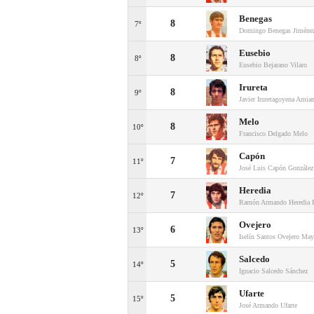
Benegas
8
7º
Domingo Benegas Jiméne
Eusebio
8
8º
Eusebio Bejarano Vilaro
Irureta
8
9º
Javier Iruretagoyena Amia
Melo
8
10º
Francisco Delgado Melo
Capón
7
11º
José Luis Capón González
Heredia
7
12º
Ramón Armando Heredia R
Ovejero
6
13º
Iselín Santos Ovejero May
Salcedo
5
14º
Ignacio Salcedo Sánchez
Ufarte
5
15º
José Armando Ufarte