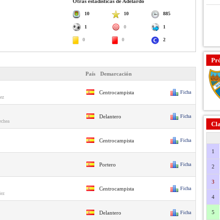
Otras estadísticas de Adelardo
10
10
885
1
0
1
0
0
2
Pr
País
Demarcación
Centrocampista
Ficha
ez
Delantero
Ficha
echea
Cla
Centrocampista
Ficha
1
Portero
Ficha
2
3
Centrocampista
Ficha
dez
4
5
Delantero
Ficha