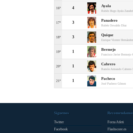
Ayala
4
16º
Rubén Hugo Ayala Zanabr
Panadero
3
17º
Rubén Oswaldo Díaz
Quique
3
18º
Enrique Vicente Hernández
Bermejo
1
19º
Francisco Javier Bermejo 
Cabrero
1
20º
Ramón Armando Cabrero 
Pacheco
1
21º
José Pacheco Gómez
Síguenos
Recomendamo
Twitter
Forza Atleti
Facebook
Flashscore.es