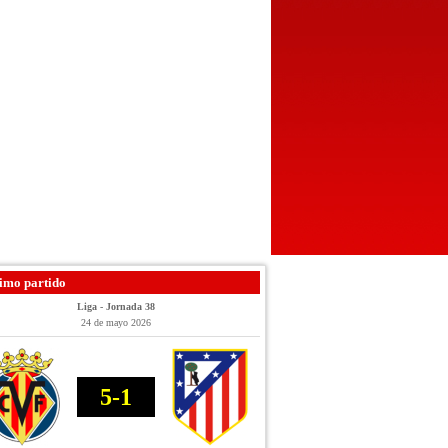
imo partido
Liga - Jornada 38
24 de mayo 2026
5-1