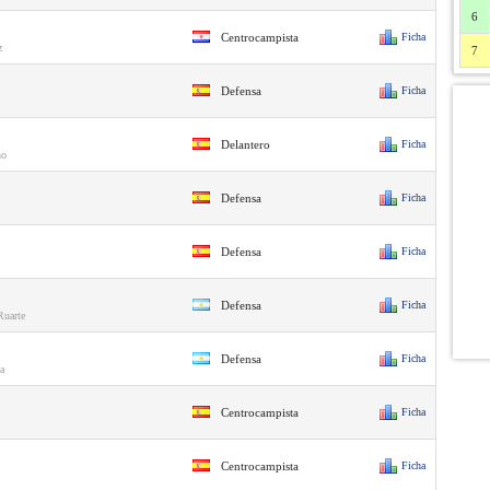
6
Centrocampista
Ficha
z
7
Defensa
Ficha
Delantero
Ficha
no
Defensa
Ficha
Defensa
Ficha
Defensa
Ficha
uarte
Defensa
Ficha
a
Centrocampista
Ficha
Centrocampista
Ficha