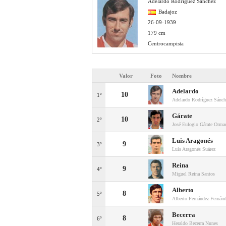
Adelardo Rodríguez Sánchez
Badajoz
26-09-1939
179 cm
Centrocampista
Valor
Foto
Nombre
Adelardo
10
1º
Adelardo Rodríguez Sánch
Gárate
10
2º
José Eulogio Gárate Orma
Luis Aragonés
9
3º
Luis Aragonés Suárez
Reina
9
4º
Miguel Reina Santos
Alberto
8
5º
Alberto Fernández Fernán
Becerra
8
6º
Heraldo Becerra Nunes