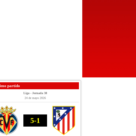
imo partido
Liga - Jornada 38
24 de mayo 2026
5-1