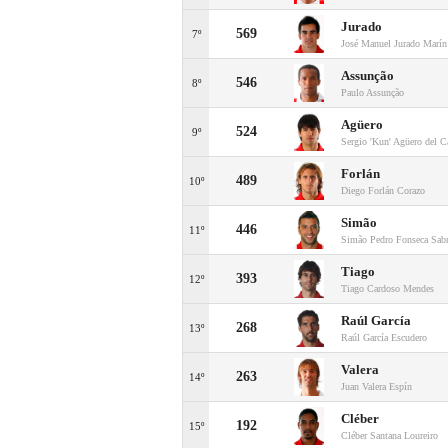
Jurado
569
7º
José Manuel Jurado Marín
Assunção
546
8º
Paulo Assunção
Agüero
524
9º
Sergio 'Kun' Agüero del Ca
Forlán
489
10º
Diego Forlán Corazo
Simão
446
11º
Simão Pedro Fonseca Sab
Tiago
393
12º
Tiago Cardoso Mendes
Raúl García
268
13º
Raúl García Escudero
Valera
263
14º
Juan Valera Espín
Cléber
192
15º
Cléber Santana Loureiro