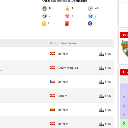
Otras estadísticas de Domínguez
8
8
720
1
0
0
0
0
0
Pr
País
Demarcación
Defensa
Ficha
Centrocampista
Ficha
rón
Cla
Defensa
Ficha
1
Portero
Ficha
2
3
Defensa
Ficha
4
5
Defensa
Ficha