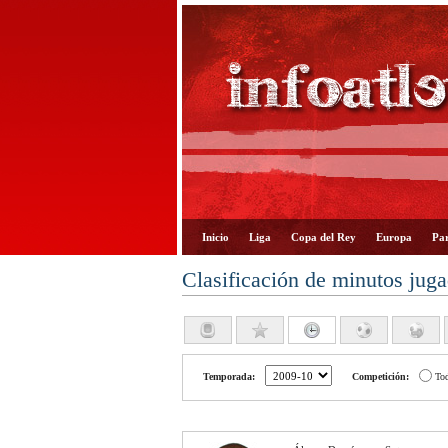
Inicio
Liga
Copa del Rey
Europa
Par
Clasificación de minutos jug
Temporada:
Competición:
To