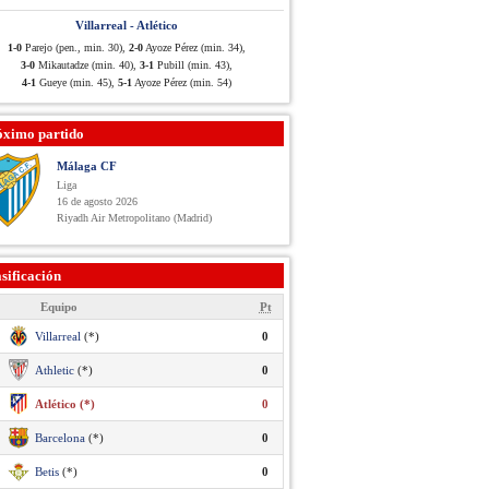
Villarreal - Atlético
1-0
Parejo (pen., min. 30),
2-0
Ayoze Pérez (min. 34),
3-0
Mikautadze (min. 40),
3-1
Pubill (min. 43),
4-1
Gueye (min. 45),
5-1
Ayoze Pérez (min. 54)
óximo partido
Málaga CF
Liga
16 de agosto 2026
Riyadh Air Metropolitano (Madrid)
sificación
Equipo
Pt
Villarreal
(*)
0
Athletic
(*)
0
Atlético (*)
0
Barcelona
(*)
0
Betis
(*)
0