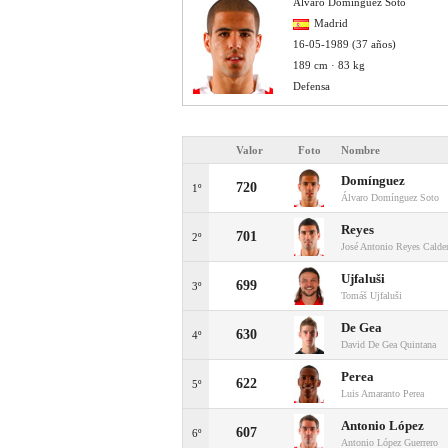
Álvaro Domínguez Soto
Madrid
16-05-1989 (37 años)
189 cm · 83 kg
Defensa
Valor
Foto
Nombre
Domínguez
720
1º
Álvaro Domínguez Soto
Reyes
701
2º
José Antonio Reyes Calde
Ujfaluši
699
3º
Tomáš Ujfaluši
De Gea
630
4º
David De Gea Quintana
Perea
622
5º
Luis Amaranto Perea
Antonio López
607
6º
Antonio López Guerrero