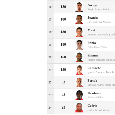
Asenjo
180
16º
Sergio Asenjo Andrés
Juanito
180
17º
Juan Gutiérrez Moreno
Maxi
180
18º
Maximiliano Rubén Rodrí
Pablo
180
19º
Pablo Ibáñez Tébar
Sinama
160
20º
Florent Stéphane Sinama 
Camacho
159
21º
Ignacio Camacho Barnola
Pernía
53
22º
Mariano Andrés Pernía Mo
Ibrahima
43
23º
Ibrahima Baldé
Cedric
23
24º
Cedric Gerard Mabwati