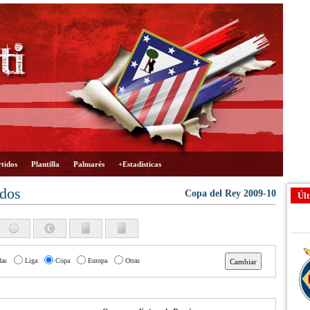
tidos
Plantilla
Palmarés
+Estadísticas
ados
Copa del Rey 2009-10
Últ
das
Liga
Copa
Europa
Otras