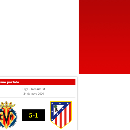
imo partido
Liga - Jornada 38
24 de mayo 2026
5-1