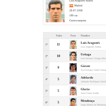
Luis Aragonés Suárez
Madrid
28-07-1938
180 cm
Centrocampista
Valor
Foto
Nombre
Luis Aragonés
11
1º
Luis Aragonés Suárez
Urtiaga
10
2º
José Antonio Urtiaga Albi
Gárate
9
3º
José Eulogio Gárate Orma
Adelardo
5
4º
Adelardo Rodríguez Sánch
Glaría
5
5º
Jesús Glaría Jordán
Mendonça
5
6º
Jorge Alberto de Mendonç