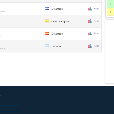
6
Delantero
Ficha
rdona
7
Centrocampista
Ficha
Delantero
Ficha
io
Defensa
Ficha
feroni
s