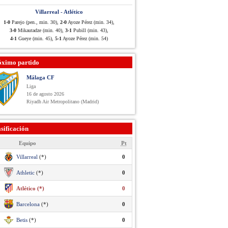
Villarreal - Atlético
1-0
Parejo (pen., min. 30),
2-0
Ayoze Pérez (min. 34),
3-0
Mikautadze (min. 40),
3-1
Pubill (min. 43),
4-1
Gueye (min. 45),
5-1
Ayoze Pérez (min. 54)
óximo partido
Málaga CF
Liga
16 de agosto 2026
Riyadh Air Metropolitano (Madrid)
sificación
Equipo
Pt
Villarreal
(*)
0
Athletic
(*)
0
Atlético (*)
0
Barcelona
(*)
0
Betis
(*)
0