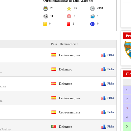
Otras estadísticas de Luis Aragonés
23
23
2018
11
2
1
0
1
0
Pr
País
Demarcación
Centrocampista
Ficha
Delantero
Ficha
zu
Cla
Delantero
Ficha
echea
1
Centrocampista
Ficha
2
ez
3
Centrocampista
Ficha
4
5
Delantero
Ficha
a Paulino