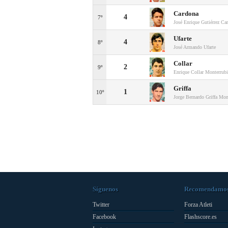
Cardona
4
7º
José Enrique Gutiérrez Ca
Ufarte
4
8º
José Armando Ufarte
Collar
2
9º
Enrique Collar Monterrub
Griffa
1
10º
Jorge Bernardo Griffa Mon
Síguenos
Recomendamo
Twitter
Forza Atleti
Facebook
Flashscore.es