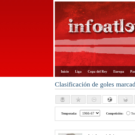
Inicio
Liga
Copa del Rey
Europa
Par
Clasificación de goles marca
Temporada:
Competición:
To