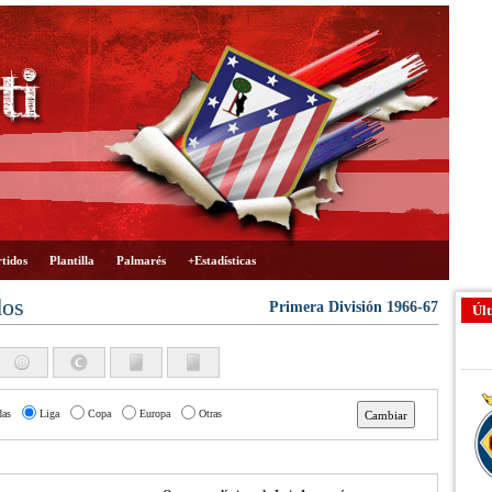
tidos
Plantilla
Palmarés
+Estadísticas
dos
Primera División 1966-67
Últ
das
Liga
Copa
Europa
Otras