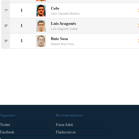
Colo
1
7º
Julio Santaella Benítez
Luis Aragonés
1
8º
Luis Aragonés Suárez
Ruiz Sosa
1
9º
Manuel Ruiz Sosa
Síguenos
Recomendamos
Twitter
Forza Atleti
Facebook
Flashscore.es