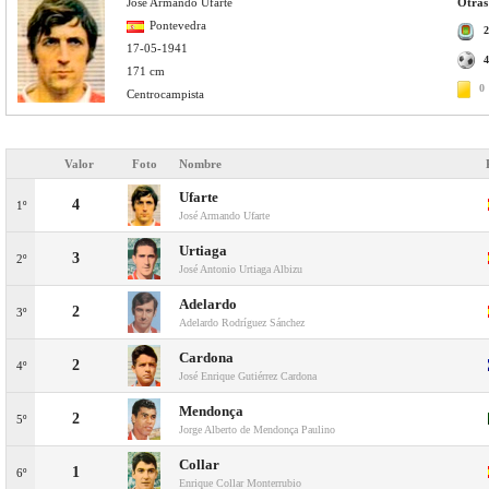
José Armando Ufarte
Otras 
Pontevedra
2
17-05-1941
4
171 cm
0
Centrocampista
Valor
Foto
Nombre
Ufarte
4
1º
José Armando Ufarte
Urtiaga
3
2º
José Antonio Urtiaga Albizu
Adelardo
2
3º
Adelardo Rodríguez Sánchez
Cardona
2
4º
José Enrique Gutiérrez Cardona
Mendonça
2
5º
Jorge Alberto de Mendonça Paulino
Collar
1
6º
Enrique Collar Monterrubio