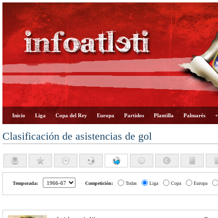
Inicio
Liga
Copa del Rey
Europa
Partidos
Plantilla
Palmarés
+
Clasificación de asistencias de gol
Temporada:
Competición:
Todas
Liga
Copa
Europa