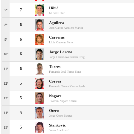
Hibić
7
7º
Mirsad Hibić
Aguilera
6
8º
Juan Carlos Aguilera Martín
Carreras
6
9º
Lluis Carreras Ferrer
Jorge Larena
6
10º
Jorge Larena-Avellaneda Roig
Torres
6
11º
Fernando José Torres Sanz
Correa
5
12º
Fernando 'Petete' Correa Ayala
Nagore
5
13º
Txomin Nagore Arbizu
Otero
5
14º
Jorge Otero Bouzas
Stanković
5
15º
Jovan Stanković