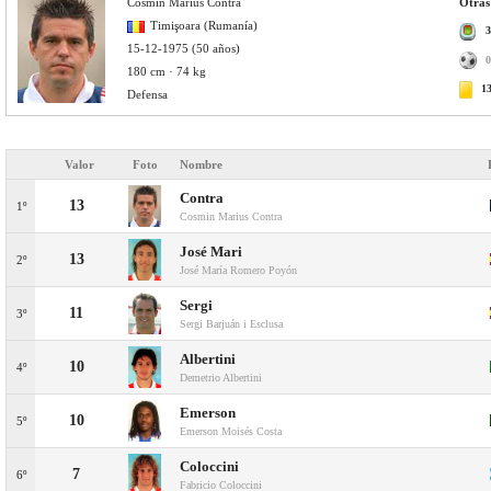
Cosmin Marius Contra
Otras
Timişoara (Rumanía)
3
15-12-1975 (50 años)
0
180 cm · 74 kg
1
Defensa
Valor
Foto
Nombre
Contra
13
1º
Cosmin Marius Contra
José Mari
13
2º
José María Romero Poyón
Sergi
11
3º
Sergi Barjuán i Esclusa
Albertini
10
4º
Demetrio Albertini
Emerson
10
5º
Emerson Moisés Costa
Coloccini
7
6º
Fabricio Coloccini