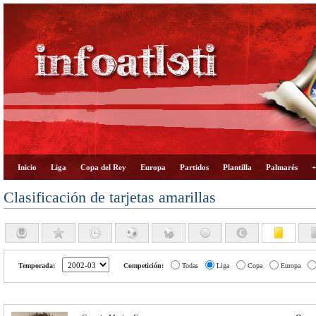
Inicio
Liga
Copa del Rey
Europa
Partidos
Plantilla
Palmarés
+
Clasificación de tarjetas amarillas
Temporada:
Competición:
Todas
Liga
Copa
Europa