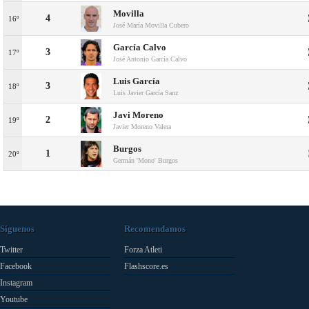
Movilla
4
16º
José María Movilla Cubero
García Calvo
3
17º
José Antonio García Calvo
Luis García
3
18º
Luis Javier García Sanz
Javi Moreno
2
19º
Javier Moreno Valera
Burgos
1
20º
Germán 'Mono' Burgos
Síguenos
Recomendamos
Twitter
Forza Atleti
Facebook
Flashscore.es
Instagram
Youtube