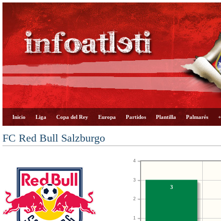
Inicio
Liga
Copa del Rey
Europa
Partidos
Plantilla
Palmarés
+
FC Red Bull Salzburgo
4
3
3
2
1