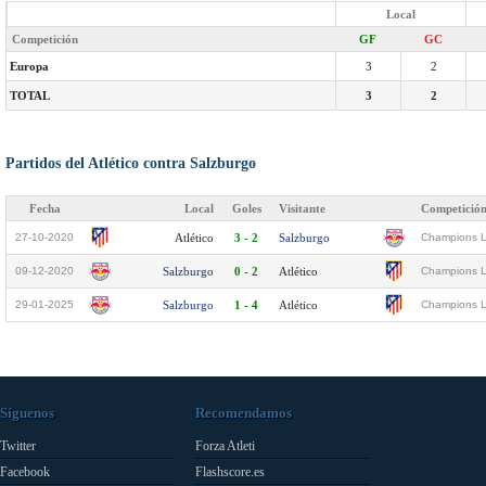
Local
Competición
GF
GC
Europa
3
2
TOTAL
3
2
Partidos del Atlético contra Salzburgo
Fecha
Local
Goles
Visitante
Competició
27-10-2020
Atlético
3 - 2
Salzburgo
Champions L
09-12-2020
Salzburgo
0 - 2
Atlético
Champions L
29-01-2025
Salzburgo
1 - 4
Atlético
Champions L
Síguenos
Recomendamos
Twitter
Forza Atleti
Facebook
Flashscore.es