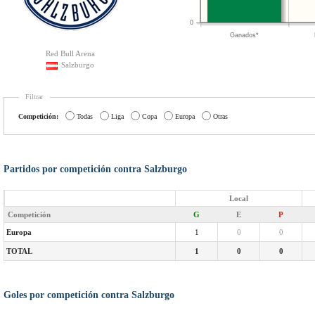
0
Ganados*
Red Bull Arena
Salzburgo
Filtrar
Competición:
Todas
Liga
Copa
Europa
Otras
Partidos por competición contra Salzburgo
Local
Competición
G
E
P
Europa
1
0
0
TOTAL
1
0
0
Goles por competición contra Salzburgo