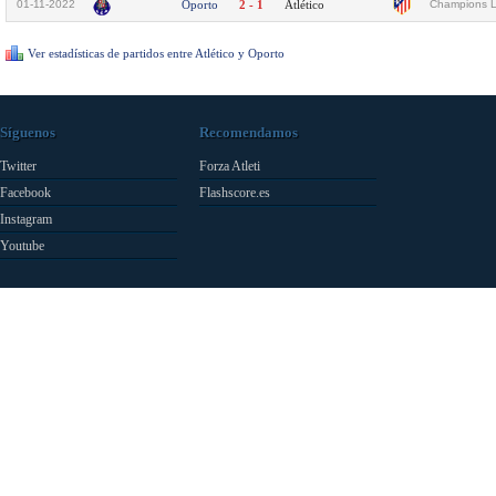
01-11-2022
Oporto
2 - 1
Atlético
Champions L
Ver estadísticas de partidos entre Atlético y Oporto
Síguenos
Recomendamos
Twitter
Forza Atleti
Facebook
Flashscore.es
Instagram
Youtube