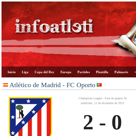
Inicio
Liga
Copa del Rey
Europa
Partidos
Plantilla
Palmarés
+
Atlético de Madrid - FC Oporto
Champions League - Fase de grupos J6
miércoles, 11 de diciembre de 2013
2 - 0