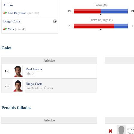
Adrián
Faltas (38)
19
19
Léo Baptistão
(min. 81)
Fueras de juego (4)
Diego Costa
3
1
Villa
(min. 45)
Goles
Atlético
Raúl García
1-0
min.14
Diego Costa
2-0
min.37 (Asist: Óliver)
Penaltis fallados
Atlético
Josu
Deten