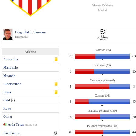
Vicente Calderón
Madrid
Diego Pablo Simeone
Entrenador
Posesión (%)
Atlético
37
63
Aranzubia
Remates (23)
Manquillo
8
15
Miranda
Remates a puerta (8)
Alderweireld
5
3
Insua
Corners (16)
Gabi
(c)
4
12
Koke
Balones perdidos (130)
Óliver
60
70
Arda Turan
(min. 61)
Balones recuperados (90)
46
44
Raúl García