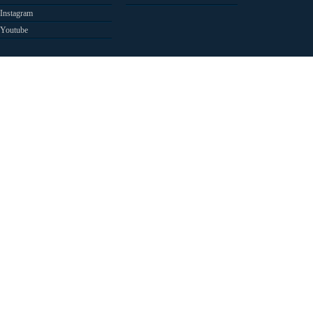
Instagram
Youtube