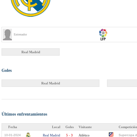
Entrenador
Real Madrid
Goles
Real Madrid
Últimos enfrentamientos
Fecha
Local
Goles
Visitante
Competició
10-01-2024
Real Madrid
5 - 3
Atlético
Supercopa d