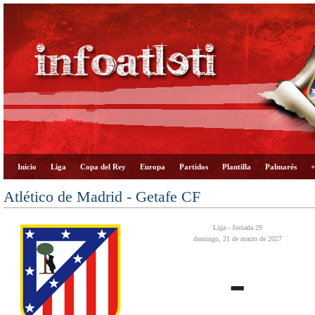
Inicio
Liga
Copa del Rey
Europa
Partidos
Plantilla
Palmarés
+
Atlético de Madrid - Getafe CF
Liga - Jornada 29
domingo, 21 de marzo de 2027
-