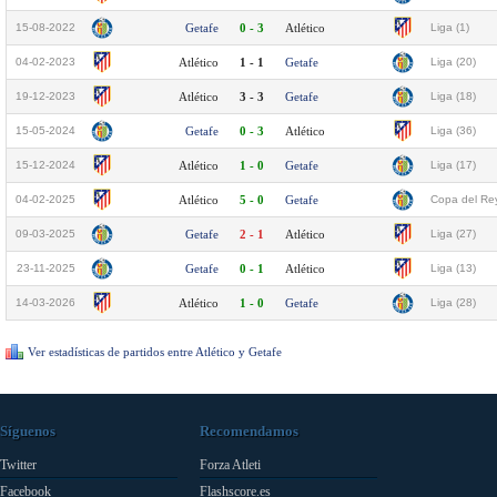
15-08-2022
Getafe
0 - 3
Atlético
Liga (1)
04-02-2023
Atlético
1 - 1
Getafe
Liga (20)
19-12-2023
Atlético
3 - 3
Getafe
Liga (18)
15-05-2024
Getafe
0 - 3
Atlético
Liga (36)
15-12-2024
Atlético
1 - 0
Getafe
Liga (17)
04-02-2025
Atlético
5 - 0
Getafe
Copa del Rey
09-03-2025
Getafe
2 - 1
Atlético
Liga (27)
23-11-2025
Getafe
0 - 1
Atlético
Liga (13)
14-03-2026
Atlético
1 - 0
Getafe
Liga (28)
Ver estadísticas de partidos entre Atlético y Getafe
Síguenos
Recomendamos
Twitter
Forza Atleti
Facebook
Flashscore.es