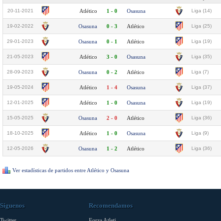
20-11-2021
Atlético
1 - 0
Osasuna
Liga (14)
19-02-2022
Osasuna
0 - 3
Atlético
Liga (25)
29-01-2023
Osasuna
0 - 1
Atlético
Liga (19)
21-05-2023
Atlético
3 - 0
Osasuna
Liga (35)
28-09-2023
Osasuna
0 - 2
Atlético
Liga (7)
19-05-2024
Atlético
1 - 4
Osasuna
Liga (37)
12-01-2025
Atlético
1 - 0
Osasuna
Liga (19)
15-05-2025
Osasuna
2 - 0
Atlético
Liga (36)
18-10-2025
Atlético
1 - 0
Osasuna
Liga (9)
12-05-2026
Osasuna
1 - 2
Atlético
Liga (36)
Ver estadísticas de partidos entre Atlético y Osasuna
Síguenos
Recomendamos
Twitter
Forza Atleti