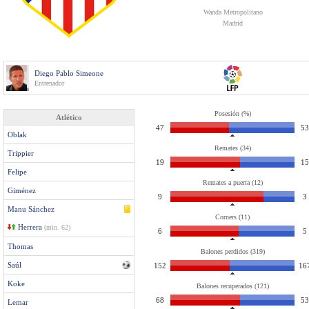
Wanda Metropolitano
Madrid
Diego Pablo Simeone
Entrenador
Posesión (%)
Atlético
47
53
Oblak
Remates (34)
Trippier
19
15
Felipe
Remates a puerta (12)
Giménez
9
3
Manu Sánchez
Corners (11)
Herrera
(min. 62)
6
5
Thomas
Balones perdidos (319)
Saúl
152
16
Koke
Balones recuperados (121)
68
53
Lemar