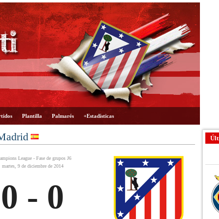
tidos
Plantilla
Palmarés
+Estadísticas
 Madrid
Últ
ampions League - Fase de grupos J6
martes, 9 de diciembre de 2014
0 - 0