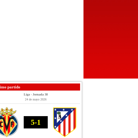
imo partido
Liga - Jornada 38
24 de mayo 2026
5-1