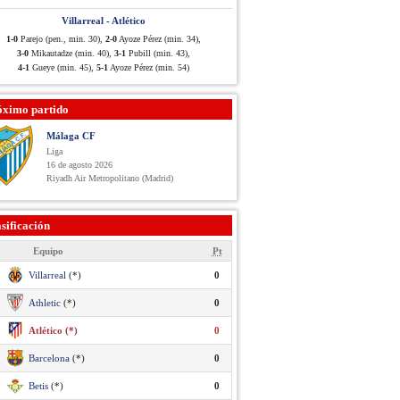
Villarreal - Atlético
1-0
Parejo (pen., min. 30),
2-0
Ayoze Pérez (min. 34),
3-0
Mikautadze (min. 40),
3-1
Pubill (min. 43),
4-1
Gueye (min. 45),
5-1
Ayoze Pérez (min. 54)
óximo partido
Málaga CF
Liga
16 de agosto 2026
Riyadh Air Metropolitano (Madrid)
sificación
Equipo
Pt
Villarreal
(*)
0
Athletic
(*)
0
Atlético (*)
0
Barcelona
(*)
0
Betis
(*)
0