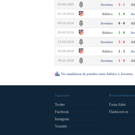
03-06-1965
Juventus
3 - 1
Atl
01-10-2014
Atlético
1 - 0
Ju
09-12-2014
Juventus
0 - 0
Atl
20-02-2019
Atlético
2 - 0
Ju
12-03-2019
Juventus
3 - 0
Atl
18-09-2019
Atlético
2 - 2
Ju
26-11-2019
Juventus
1 - 0
Atl
Ver estadísticas de partidos entre Atlético y Juventus
Síguenos
Recomendamo
Twitter
Forza Atleti
Facebook
Flashscore.es
Instagram
Youtube