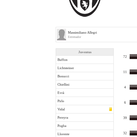
Massimiliano Allegri
Entrenador
Juventus
72
Buffon
Lichtsteiner
11
Bonucci
Chiellini
4
Evrà
Pirlo
6
Vidal
Pereyra
39
Pogba
32
Llorente