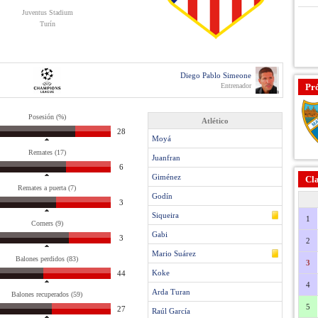
Juventus Stadium
Turín
Diego Pablo Simeone
Entrenador
Pr
Posesión (%)
Atlético
28
Moyá
Remates (17)
Juanfran
6
Giménez
Cla
Remates a puerta (7)
Godín
3
Siqueira
1
Corners (9)
Gabi
3
2
Mario Suárez
Balones perdidos (83)
3
Koke
44
4
Arda Turan
Balones recuperados (59)
5
27
Raúl García