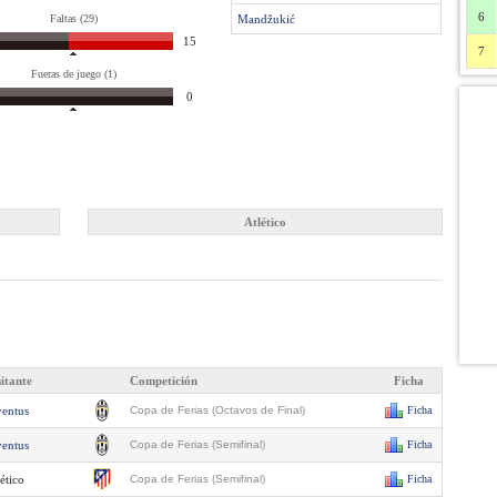
6
Faltas (29)
Mandžukić
15
7
Fueras de juego (1)
0
Atlético
sitante
Competición
Ficha
ventus
Copa de Ferias (Octavos de Final)
Ficha
ventus
Copa de Ferias (Semifinal)
Ficha
ético
Copa de Ferias (Semifinal)
Ficha