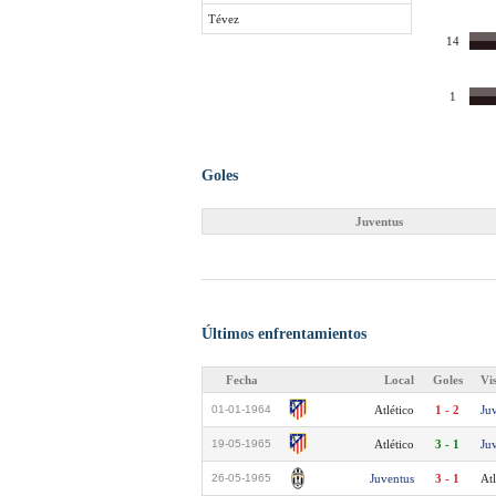
Tévez
14
1
Goles
Juventus
Últimos enfrentamientos
Fecha
Local
Goles
Vi
01-01-1964
Atlético
1 - 2
Ju
19-05-1965
Atlético
3 - 1
Ju
26-05-1965
Juventus
3 - 1
Atl