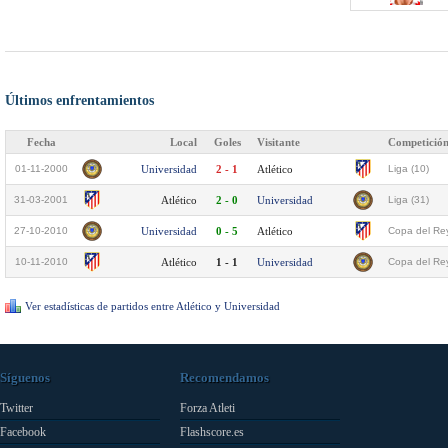
Últimos enfrentamientos
Fecha
Local
Goles
Visitante
Competició
01-11-2000
Universidad
2 - 1
Atlético
Liga (10)
31-03-2001
Atlético
2 - 0
Universidad
Liga (31)
27-10-2010
Universidad
0 - 5
Atlético
Copa del Rey
10-11-2010
Atlético
1 - 1
Universidad
Copa del Rey
Ver estadísticas de partidos entre Atlético y Universidad
Síguenos
Recomendamos
Twitter
Forza Atleti
Facebook
Flashscore.es