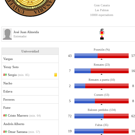
Gran Canaria
Las Palmas
10000 espectadores
José Juan Almeida
Entrenador
Posesión (%)
Universidad
43
57
Vargas
Remates (23)
Yeray Soto
7
16
Sergio
(min. 85)
Remates a puerta (10)
Nacho
2
8
Eslava
Corners (13)
Ferreres
5
8
Futre
Balones perdidos (134)
Cristo Marrero
(min. 64)
72
62
Andrés Alberto
Faltas (35)
19
16
Omar Santana
(min. 57)