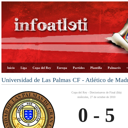
Inicio
Liga
Copa del Rey
Europa
Partidos
Plantilla
Palmarés
+
Universidad de Las Palmas CF - Atlético de Mad
Copa del Rey - Dieciseisavos de Final (Ida)
miércoles, 27 de octubre de 2010
0 - 5