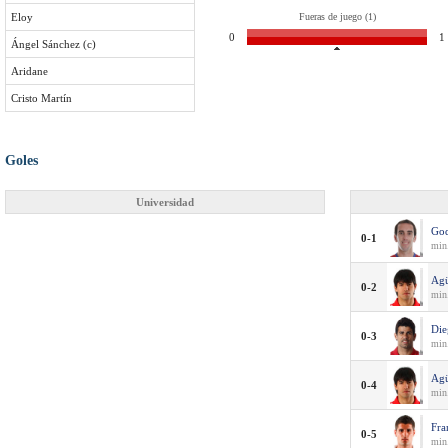
Eloy
Fueras de juego (1)
0
1
Ángel Sánchez (c)
Aridane
Cristo Martín
Goles
Universidad
Go
0-1
min.
Ag
0-2
min
Die
0-3
min
Ag
0-4
min
Fra
0-5
min