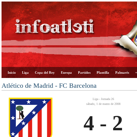
Inicio
Liga
Copa del Rey
Europa
Partidos
Plantilla
Palmarés
+
Atlético de Madrid - FC Barcelona
Liga - Jornada 26
sábado, 1 de marzo de 2008
4 - 2