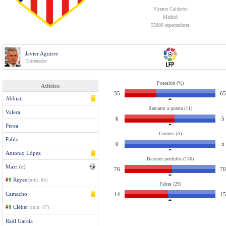
Vicente Calderón
Madrid
55000 espectadores
Javier Aguirre
Entrenador
Posesión (%)
Atlético
35
65
Abbiati
Remates a puerta (11)
Valera
6
5
Perea
Corners (5)
Pablo
0
5
Antonio López
Balones perdidos (146)
Maxi
(c)
76
70
Reyes
(min. 84)
Faltas (29)
Camacho
14
15
Cléber
(min. 67)
Raúl García