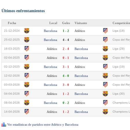
Últimos enfrentamientos
Fecha
Local
Goles
Visitante
Competició
21-12-2024
Barcelona
1 - 2
Atlético
Liga (18)
25-02-2025
Barcelona
4 - 4
Atlético
Copa del Rey
16-03-2025
Atlético
2 - 4
Barcelona
Liga (28)
02-04-2025
Atlético
0 - 1
Barcelona
Copa del Rey
02-12-2025
Barcelona
3 - 1
Atlético
Liga (19)
12-02-2026
Atlético
4 - 0
Barcelona
Copa del Rey
03-03-2026
Barcelona
3 - 0
Atlético
Copa del Rey
04-04-2026
Atlético
1 - 2
Barcelona
Liga (30)
08-04-2026
Barcelona
0 - 2
Atlético
Champions L
14-04-2026
Atlético
1 - 2
Barcelona
Champions L
Ver estadísticas de partidos entre Atlético y Barcelona