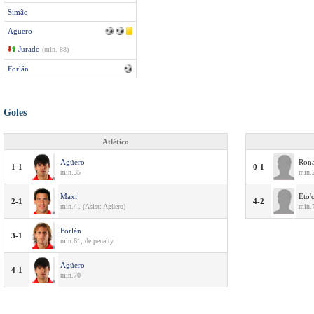
Simão
Agüero
Jurado
(min. 88)
Forlán
Goles
Atlético
Agüero
Rona
1-1
0-1
min.35
min.2
Maxi
Eto'
2-1
4-2
min.41 (Asist: Agüero)
min.
Forlán
3-1
min.61, de penalty
Agüero
4-1
min.70