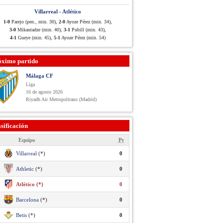
Villarreal - Atlético
1-0
Parejo (pen., min. 30),
2-0
Ayoze Pérez (min. 34),
3-0
Mikautadze (min. 40),
3-1
Pubill (min. 43),
4-1
Gueye (min. 45),
5-1
Ayoze Pérez (min. 54)
óximo partido
Málaga CF
Liga
16 de agosto 2026
Riyadh Air Metropolitano (Madrid)
sificación
Equipo
Pt
Villarreal
(*)
0
Athletic
(*)
0
Atlético (*)
0
Barcelona
(*)
0
Betis
(*)
0