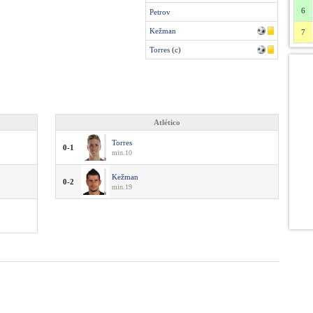
6
Petrov
Kežman
7
Torres
(c)
Atlético
Torres
0-1
min.10
Kežman
0-2
min.19