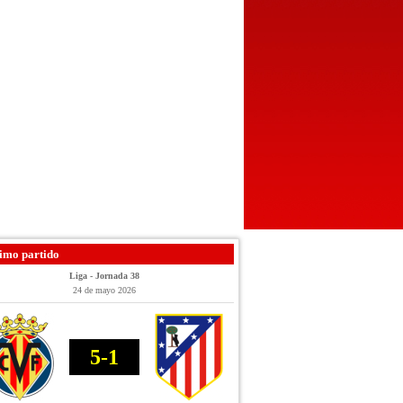
imo partido
Liga - Jornada 38
24 de mayo 2026
5-1