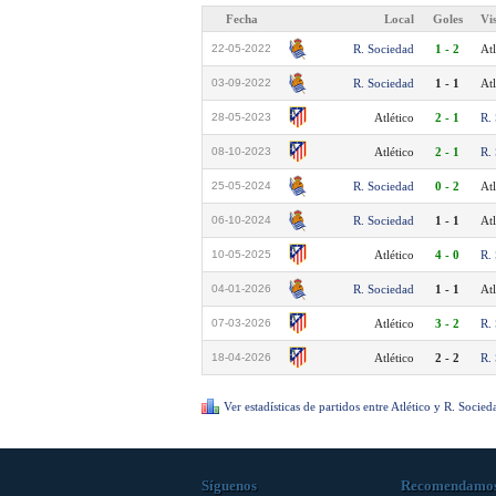
Fecha
Local
Goles
Vi
22-05-2022
R. Sociedad
1 - 2
Atl
03-09-2022
R. Sociedad
1 - 1
Atl
28-05-2023
Atlético
2 - 1
R.
08-10-2023
Atlético
2 - 1
R.
25-05-2024
R. Sociedad
0 - 2
Atl
06-10-2024
R. Sociedad
1 - 1
Atl
10-05-2025
Atlético
4 - 0
R.
04-01-2026
R. Sociedad
1 - 1
Atl
07-03-2026
Atlético
3 - 2
R.
18-04-2026
Atlético
2 - 2
R.
Ver estadísticas de partidos entre Atlético y R. Socied
Síguenos
Recomendamo