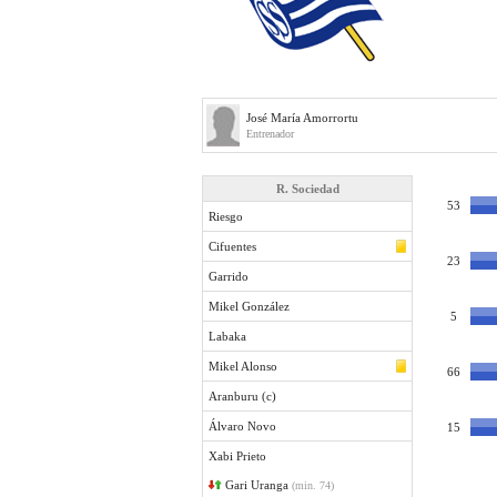
José María Amorrortu
Entrenador
R. Sociedad
53
Riesgo
Cifuentes
23
Garrido
Mikel González
5
Labaka
Mikel Alonso
66
Aranburu (c)
Álvaro Novo
15
Xabi Prieto
Gari Uranga
(min. 74)