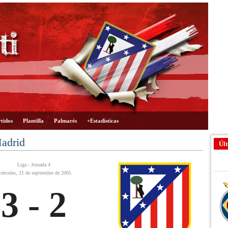
tidos
Plantilla
Palmarés
+Estadísticas
Madrid
Últ
Liga - Jornada 4
iércoles, 21 de septiembre de 2005
3 - 2