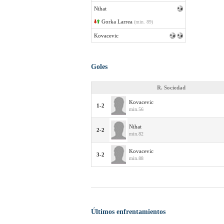
Nihat
Gorka Larrea
(min. 89)
Kovacevic
Goles
R. Sociedad
Kovacevic
1-2
min.56
Nihat
2-2
min.82
Kovacevic
3-2
min.88
Últimos enfrentamientos