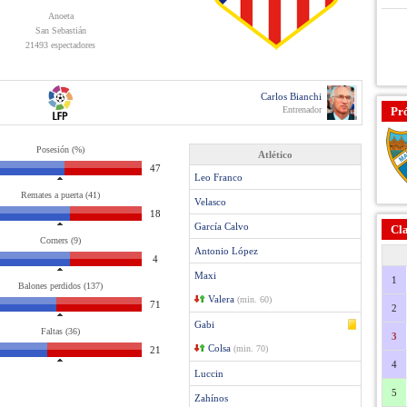
Anoeta
San Sebastián
21493 espectadores
Carlos Bianchi
Entrenador
Pr
Posesión (%)
Atlético
47
Leo Franco
Remates a puerta (41)
Velasco
18
García Calvo
Cla
Corners (9)
Antonio López
4
Maxi
1
Balones perdidos (137)
Valera
(min. 60)
71
2
Gabi
Faltas (36)
3
Colsa
(min. 70)
21
4
Luccin
5
Zahínos