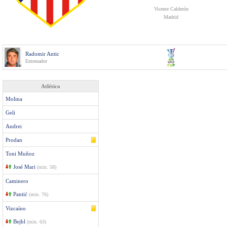
Vicente Calderón
Madrid
Radomir Antic
Entrenador
Atlético
Molina
Geli
Andrei
Prodan
Toni Muñoz
José Mari
(min. 58)
Caminero
Pantić
(min. 76)
Vizcaíno
Bejbl
(min. 63)