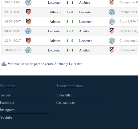
25-10-1961
Leicester
1 - 1
Atlético
Recopa de Eu
15-11-1961
Atlético
2 - 0
Leicester
Recopa de Eu
16-09-1997
Atlético
2 - 1
Leicester
Copa UEFA (
30-09-1997
Leicester
0 - 2
Atlético
Copa UEFA (
12-04-2017
Atlético
1 - 0
Leicester
Champions L
18-04-2017
Leicester
1 - 1
Atlético
Champions L
Ver estadísticas de partidos entre Atlético y Leicester
Síguenos
Recomendamos
Twitter
Forza Atleti
Facebook
Flashscore.es
Instagram
Youtube