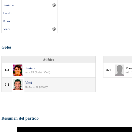
Juninho
Lardín
Kiko
Vieri
Goles
Atlético
Juninho
Mars
1-1
0-1
min.69 (Asist: Vieri)
min.1
Vieri
2-1
min.71, de penalty
Resumen del partido