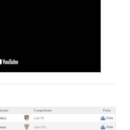
sitante
Competición
Ficha
ético
Liga (9)
Ficha
letic
Liga (22)
Ficha