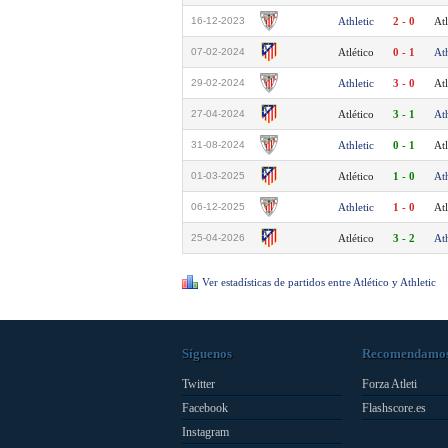
16-12-2023
Athletic
2 - 0
Atl
07-02-2024
Atlético
0 - 1
Ath
29-02-2024
Athletic
3 - 0
Atl
27-04-2024
Atlético
3 - 1
Ath
31-08-2024
Athletic
0 - 1
Atl
01-03-2025
Atlético
1 - 0
Ath
06-12-2025
Athletic
1 - 0
Atl
25-04-2026
Atlético
3 - 2
Ath
Ver estadísticas de partidos entre Atlético y Athletic
Síguenos
Recomendamo
Twitter
Forza Atleti
Facebook
Flashscore.es
Instagram