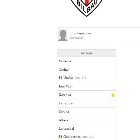
Luis Fernández
Entrenador
Athletic
Valencia
Corino
Urzáiz
(min. 57)
José Mari
Karanka
Larrainzar
Urrutia
Alkiza
Larrazábal
Goikoechea
(min. 63)