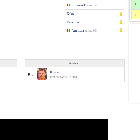
6
Roberto F.
(min. 63)
Kiko
7
Esnáider
Aguilera
(min. 80)
Atlético
Pantić
0-1
min.40 (Asist: Kiko)