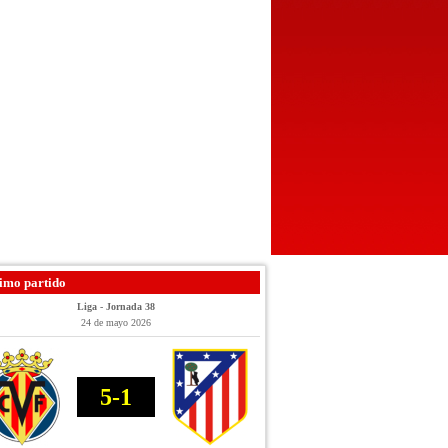
imo partido
Liga - Jornada 38
24 de mayo 2026
5-1