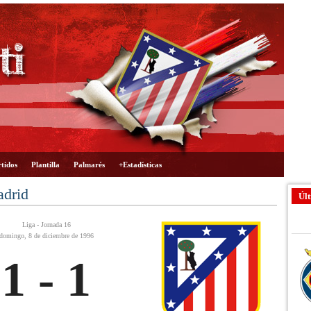
tidos
Plantilla
Palmarés
+Estadísticas
adrid
Últ
Liga - Jornada 16
domingo, 8 de diciembre de 1996
1 - 1