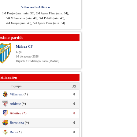
Villarreal - Atlético
1-0
Parejo (pen., min. 30),
2-0
Ayoze Pérez (min. 34),
3-0
Mikautadze (min. 40),
3-1
Pubill (min. 43),
4-1
Gueye (min. 45),
5-1
Ayoze Pérez (min. 54)
óximo partido
Málaga CF
Liga
16 de agosto 2026
Riyadh Air Metropolitano (Madrid)
sificación
Equipo
Pt
Villarreal
(*)
0
Athletic
(*)
0
Atlético (*)
0
Barcelona
(*)
0
Betis
(*)
0