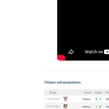
Últimos enfrentamientos
Fecha
Local
Goles
Vi
15-10-2022
Athletic
0 - 1
Atl
19-02-2023
Atlético
1 - 0
Ath