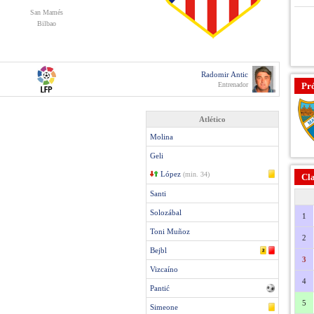
San Mamés
Bilbao
Radomir Antic
Entrenador
Pr
Atlético
Molina
Geli
López
(min. 34)
Cla
Santi
Solozábal
1
Toni Muñoz
2
Bejbl
3
Vizcaíno
4
Pantić
5
Simeone