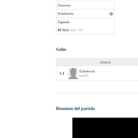
Guerrero
Echeberría
Ziganda
Bolo
(min. 79)
Goles
Athletic
Echeberría
1-1
min.67
Resumen del partido