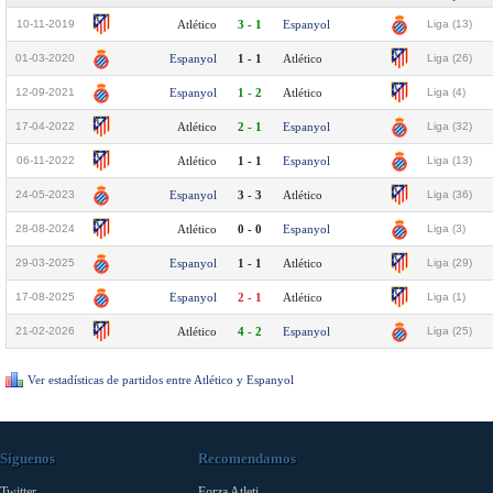
10-11-2019
Atlético
3 - 1
Espanyol
Liga (13)
01-03-2020
Espanyol
1 - 1
Atlético
Liga (26)
12-09-2021
Espanyol
1 - 2
Atlético
Liga (4)
17-04-2022
Atlético
2 - 1
Espanyol
Liga (32)
06-11-2022
Atlético
1 - 1
Espanyol
Liga (13)
24-05-2023
Espanyol
3 - 3
Atlético
Liga (36)
28-08-2024
Atlético
0 - 0
Espanyol
Liga (3)
29-03-2025
Espanyol
1 - 1
Atlético
Liga (29)
17-08-2025
Espanyol
2 - 1
Atlético
Liga (1)
21-02-2026
Atlético
4 - 2
Espanyol
Liga (25)
Ver estadísticas de partidos entre Atlético y Espanyol
Síguenos
Recomendamos
Twitter
Forza Atleti