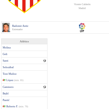
Vicente Calderón
Madrid
Radomir Antic
Entrenador
Atlético
Molina
Geli
Santi
Solozábal
Toni Muñoz
López
(min. 65)
Caminero
Bejbl
Pantić
Roberto F.
(min. 70)