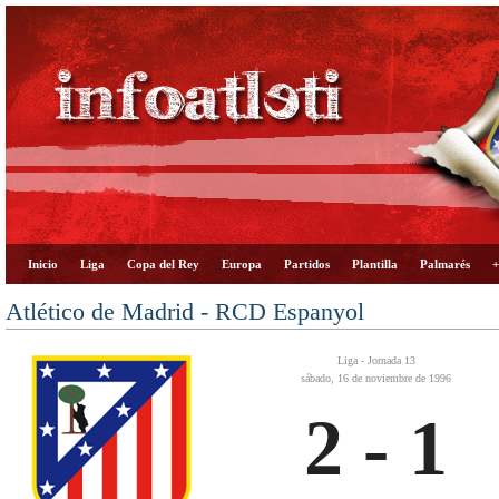
Inicio
Liga
Copa del Rey
Europa
Partidos
Plantilla
Palmarés
+
Atlético de Madrid - RCD Espanyol
Liga - Jornada 13
sábado, 16 de noviembre de 1996
2 - 1