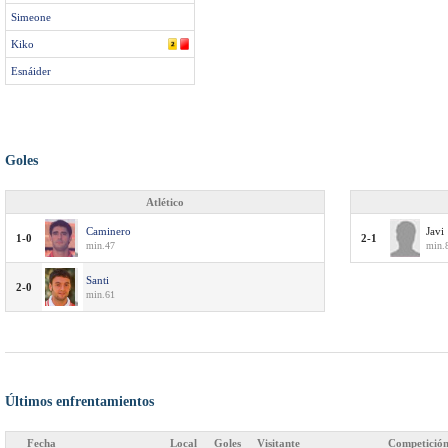
Simeone
Kiko
Esnáider
Goles
Atlético
Caminero
Javi
1-0
2-1
min.47
min.
Santi
2-0
min.61
Últimos enfrentamientos
Fecha
Local
Goles
Visitante
Competició