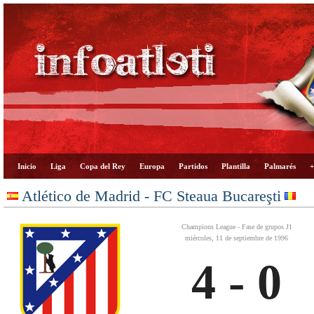
Inicio
Liga
Copa del Rey
Europa
Partidos
Plantilla
Palmarés
+
Atlético de Madrid - FC Steaua Bucareşti
Champions League - Fase de grupos J1
miércoles, 11 de septiembre de 1996
4 - 0