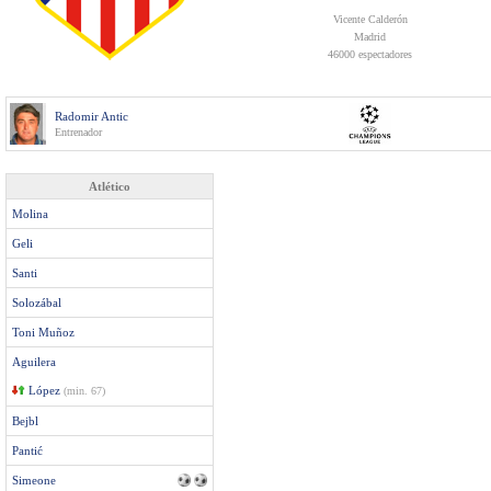
Vicente Calderón
Madrid
46000 espectadores
Radomir Antic
Entrenador
Atlético
Molina
Geli
Santi
Solozábal
Toni Muñoz
Aguilera
López
(min. 67)
Bejbl
Pantić
Simeone