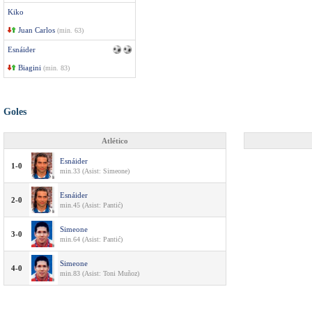
Kiko
Juan Carlos
(min. 63)
Esnáider
Biagini
(min. 83)
Goles
Atlético
Esnáider
1-0
min.33 (Asist: Simeone)
Esnáider
2-0
min.45 (Asist: Pantić)
Simeone
3-0
min.64 (Asist: Pantić)
Simeone
4-0
min.83 (Asist: Toni Muñoz)