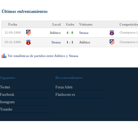
Últimos enfrentamientos
Fecha
Local
Goles
Visitante
Competició
11-09-1996
Atlético
4 - 0
Steaua
Champions L
20-11-1996
Steaua
1 - 1
Atlético
Champions L
Ver estadísticas de partidos entre Atlético y Steaua
Síguenos
Recomendamos
Twitter
Forza Atleti
Facebook
Flashscore.es
Instagram
Youtube