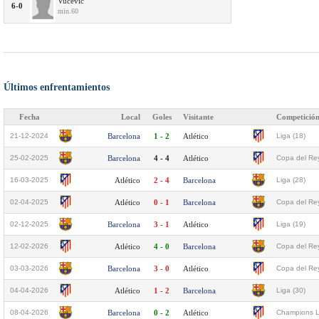
Vucevic
6-0
min.60
Últimos enfrentamientos
Fecha
Local
Goles
Visitante
Competició
21-12-2024
Barcelona
1 - 2
Atlético
Liga (18)
25-02-2025
Barcelona
4 - 4
Atlético
Copa del Rey
16-03-2025
Atlético
2 - 4
Barcelona
Liga (28)
02-04-2025
Atlético
0 - 1
Barcelona
Copa del Rey
02-12-2025
Barcelona
3 - 1
Atlético
Liga (19)
12-02-2026
Atlético
4 - 0
Barcelona
Copa del Rey
03-03-2026
Barcelona
3 - 0
Atlético
Copa del Rey
04-04-2026
Atlético
1 - 2
Barcelona
Liga (30)
08-04-2026
Barcelona
0 - 2
Atlético
Champions L