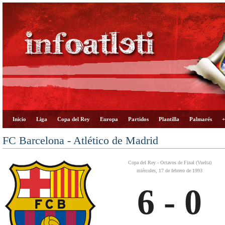
Inicio
Liga
Copa del Rey
Europa
Partidos
Plantilla
Palmarés
+
FC Barcelona - Atlético de Madrid
Copa del Rey - Octavos de Final (Vuelta)
miércoles, 17 de febrero de 1993
6 - 0