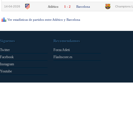
14-04-2026
Atlético
1 - 2
Barcelona
Champions L
Ver estadísticas de partidos entre Atlético y Barcelona
Síguenos
Recomendamos
Twitter
Forza Atleti
Facebook
Flashscore.es
Instagram
Youtube