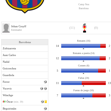
Camp Nou
Barcelona
Johan Cruyff
(11)
(0)
Entrenador
Remates (16)
Barcelona
14
2
Zubizarreta
Remates a puerta (14)
Juan Carlos
12
2
Nadal
Corners (6)
Goicoechea
5
1
Guardiola
Faltas (24)
Ferrer
11
13
Vucevic
Fueras de juego (10)
Witschge
7
3
Óscar
(min. 39)
Beguiristáin