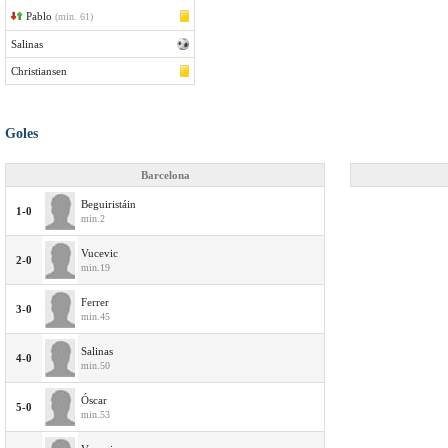
Pablo
(min. 61)
Salinas
Christiansen
Goles
Barcelona
Beguiristáin
1-0
min.2
Vucevic
2-0
min.19
Ferrer
3-0
min.45
Salinas
4-0
min.50
Óscar
5-0
min.53