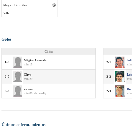
Mágico González
Villa
Goles
Cádiz
Mágico González
Jul
1-0
2-1
min.13
min
Oliva
Lóp
2-0
2-2
min.29
min
Zalazar
Riv
3-3
2-3
min.80, de penalty
min
Últimos enfrentamientos