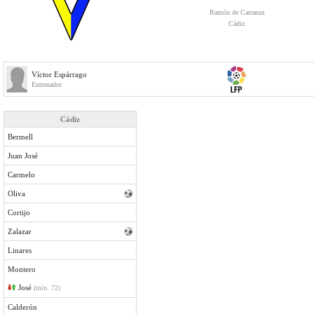
Ramón de Carranza
Cádiz
Víctor Espárrago
Entrenador
Cádiz
Bermell
Juan José
Carmelo
Oliva
Cortijo
Zalazar
Linares
Montero
José
(min. 72)
Calderón