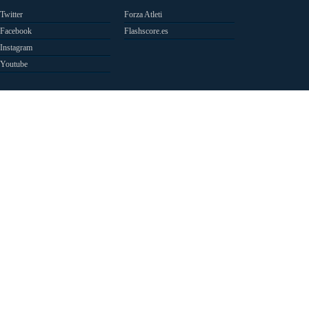
Twitter
Forza Atleti
Facebook
Flashscore.es
Instagram
Youtube