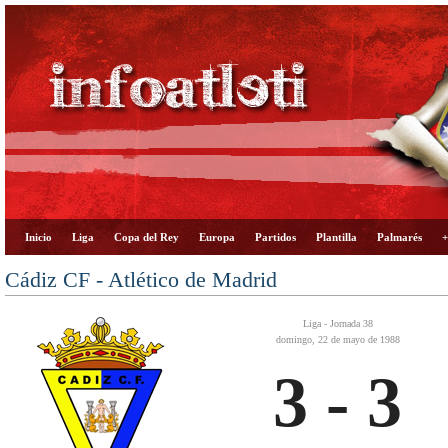
Inicio
Liga
Copa del Rey
Europa
Partidos
Plantilla
Palmarés
+
Cádiz CF - Atlético de Madrid
Liga - Jornada 38
domingo, 22 de mayo de 1988
3 - 3