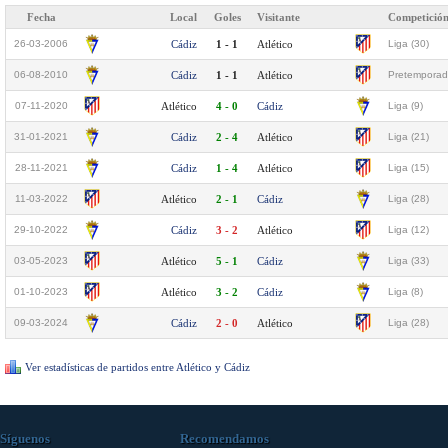
Fecha
Local
Goles
Visitante
Competició
26-03-2006
Cádiz
1 - 1
Atlético
Liga (30)
06-08-2010
Cádiz
1 - 1
Atlético
Pretemporada
07-11-2020
Atlético
4 - 0
Cádiz
Liga (9)
31-01-2021
Cádiz
2 - 4
Atlético
Liga (21)
28-11-2021
Cádiz
1 - 4
Atlético
Liga (15)
11-03-2022
Atlético
2 - 1
Cádiz
Liga (28)
29-10-2022
Cádiz
3 - 2
Atlético
Liga (12)
03-05-2023
Atlético
5 - 1
Cádiz
Liga (33)
01-10-2023
Atlético
3 - 2
Cádiz
Liga (8)
09-03-2024
Cádiz
2 - 0
Atlético
Liga (28)
Ver estadísticas de partidos entre Atlético y Cádiz
Síguenos
Recomendamos