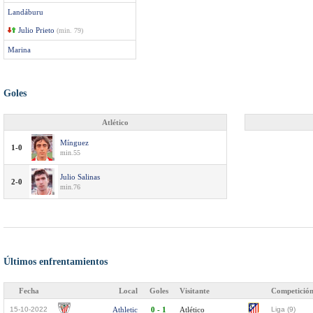
Landáburu
Julio Prieto
(min. 79)
Marina
Goles
Atlético
Mínguez
1-0
min.55
Julio Salinas
2-0
min.76
Últimos enfrentamientos
Fecha
Local
Goles
Visitante
Competició
15-10-2022
Athletic
0 - 1
Atlético
Liga (9)