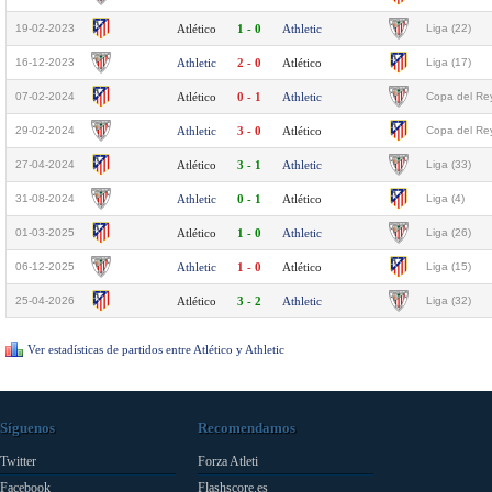
19-02-2023
Atlético
1 - 0
Athletic
Liga (22)
16-12-2023
Athletic
2 - 0
Atlético
Liga (17)
07-02-2024
Atlético
0 - 1
Athletic
Copa del Rey
29-02-2024
Athletic
3 - 0
Atlético
Copa del Rey
27-04-2024
Atlético
3 - 1
Athletic
Liga (33)
31-08-2024
Athletic
0 - 1
Atlético
Liga (4)
01-03-2025
Atlético
1 - 0
Athletic
Liga (26)
06-12-2025
Athletic
1 - 0
Atlético
Liga (15)
25-04-2026
Atlético
3 - 2
Athletic
Liga (32)
Ver estadísticas de partidos entre Atlético y Athletic
Síguenos
Recomendamos
Twitter
Forza Atleti
Facebook
Flashscore.es