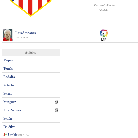
Vicente Calderón
Madrid
Luis Aragonés
Entrenador
Atlético
Mejías
Tomás
Rodolfo
Arteche
Sergio
Mínguez
Julio Salinas
Setién
Da Silva
Uralde
(min. 57)