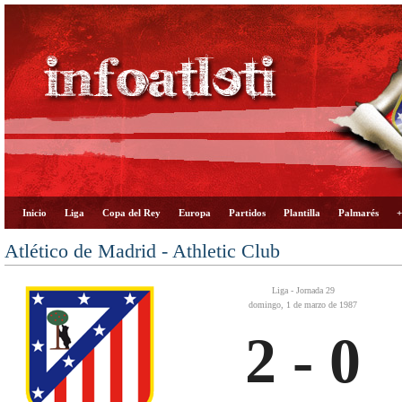
Inicio
Liga
Copa del Rey
Europa
Partidos
Plantilla
Palmarés
+
Atlético de Madrid - Athletic Club
Liga - Jornada 29
domingo, 1 de marzo de 1987
2 - 0