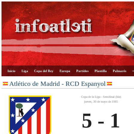
Inicio
Liga
Copa del Rey
Europa
Partidos
Plantilla
Palmarés
+
Atlético de Madrid - RCD Espanyol
Copa de la Liga - Semifinal (Ida)
jueves, 30 de mayo de 1985
5 - 1