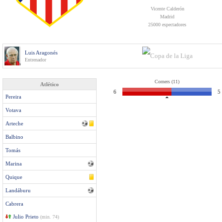
Vicente Calderón
Madrid
25000 espectadores
Luis Aragonés
Entrenador
Corners (11)
Atlético
6
5
Pereira
Votava
Arteche
Balbino
Tomás
Marina
Quique
Landáburu
Cabrera
Julio Prieto
(min. 74)