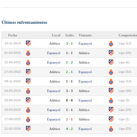
Últimos enfrentamientos
Fecha
Local
Goles
Visitante
Competició
10-11-2019
Atlético
3 - 1
Espanyol
Liga (13)
01-03-2020
Espanyol
1 - 1
Atlético
Liga (26)
12-09-2021
Espanyol
1 - 2
Atlético
Liga (4)
17-04-2022
Atlético
2 - 1
Espanyol
Liga (32)
06-11-2022
Atlético
1 - 1
Espanyol
Liga (13)
24-05-2023
Espanyol
3 - 3
Atlético
Liga (36)
28-08-2024
Atlético
0 - 0
Espanyol
Liga (3)
29-03-2025
Espanyol
1 - 1
Atlético
Liga (29)
17-08-2025
Espanyol
2 - 1
Atlético
Liga (1)
21-02-2026
Atlético
4 - 2
Espanyol
Liga (25)