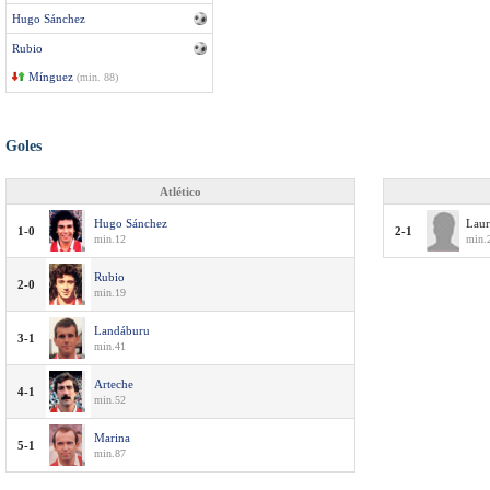
Hugo Sánchez
Rubio
Mínguez
(min. 88)
Goles
Atlético
Hugo Sánchez
Laur
1-0
2-1
min.12
min.2
Rubio
2-0
min.19
Landáburu
3-1
min.41
Arteche
4-1
min.52
Marina
5-1
min.87