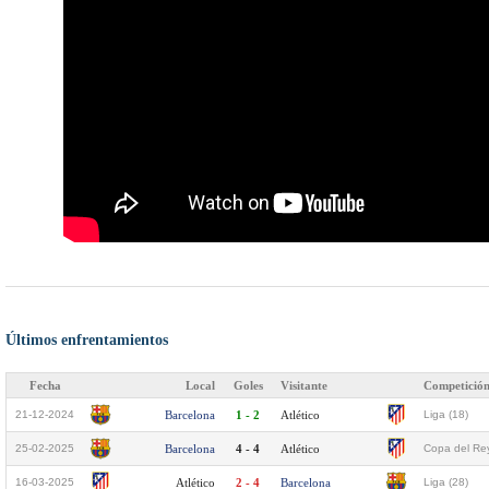
Últimos enfrentamientos
Fecha
Local
Goles
Visitante
Competició
21-12-2024
Barcelona
1 - 2
Atlético
Liga (18)
25-02-2025
Barcelona
4 - 4
Atlético
Copa del Rey
16-03-2025
Atlético
2 - 4
Barcelona
Liga (28)