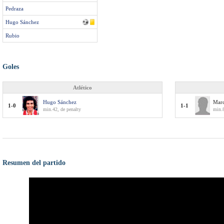
Pedraza
Hugo Sánchez
Rubio
Goles
Atlético
Hugo Sánchez
Mar
1-0
1-1
min.42, de penalty
min.8
Resumen del partido