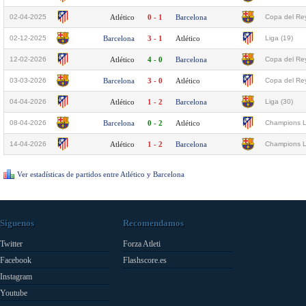
02-04-2025
Atlético
0 - 1
Barcelona
Copa del Rey
02-12-2025
Barcelona
3 - 1
Atlético
Liga (19)
12-02-2026
Atlético
4 - 0
Barcelona
Copa del Rey
03-03-2026
Barcelona
3 - 0
Atlético
Copa del Rey
04-04-2026
Atlético
1 - 2
Barcelona
Liga (30)
08-04-2026
Barcelona
0 - 2
Atlético
Champions L
14-04-2026
Atlético
1 - 2
Barcelona
Champions L
Ver estadísticas de partidos entre Atlético y Barcelona
Síguenos
Recomendamos
Twitter
Forza Atleti
Facebook
Flashscore.es
Instagram
Youtube