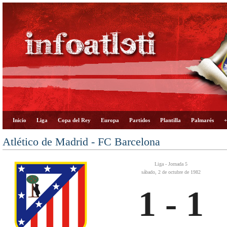
Inicio
Liga
Copa del Rey
Europa
Partidos
Plantilla
Palmarés
+
Atlético de Madrid - FC Barcelona
Liga - Jornada 5
sábado, 2 de octubre de 1982
1 - 1