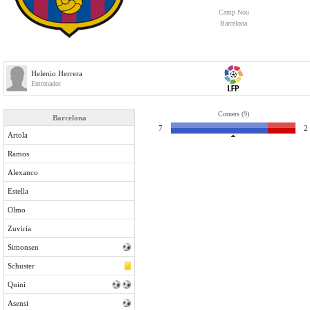
Camp Nou
Barcelona
Helenio Herrera
Entrenador
Corners (9)
Barcelona
7
2
Artola
Ramos
Alexanco
Estella
Olmo
Zuviría
Simonsen
Schuster
Quini
Asensi