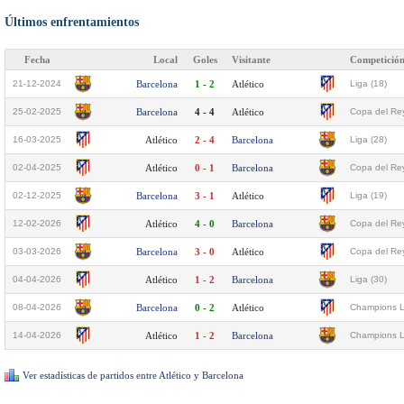
Últimos enfrentamientos
Fecha
Local
Goles
Visitante
Competició
21-12-2024
Barcelona
1 - 2
Atlético
Liga (18)
25-02-2025
Barcelona
4 - 4
Atlético
Copa del Rey
16-03-2025
Atlético
2 - 4
Barcelona
Liga (28)
02-04-2025
Atlético
0 - 1
Barcelona
Copa del Rey
02-12-2025
Barcelona
3 - 1
Atlético
Liga (19)
12-02-2026
Atlético
4 - 0
Barcelona
Copa del Rey
03-03-2026
Barcelona
3 - 0
Atlético
Copa del Rey
04-04-2026
Atlético
1 - 2
Barcelona
Liga (30)
08-04-2026
Barcelona
0 - 2
Atlético
Champions L
14-04-2026
Atlético
1 - 2
Barcelona
Champions L
Ver estadísticas de partidos entre Atlético y Barcelona