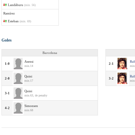
Landáburu
(min. 56)
Ramírez
Esteban
(min. 69)
Goles
Barcelona
Asensi
Rub
1-0
2-1
min.14
min
Quini
Rub
2-0
3-2
min.17
min.
Quini
3-1
min.63, de penalty
Simonsen
4-2
min.68