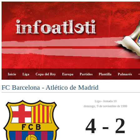
Inicio
Liga
Copa del Rey
Europa
Partidos
Plantilla
Palmarés
+
FC Barcelona - Atlético de Madrid
Liga - Jornada 10
domingo, 9 de noviembre de 1980
4 - 2