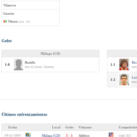
Vilanova
Guerini
Viberti
(min. 45)
Goles
Málaga (CD)
Bustillo
Bec
1-0
1-1
min.33 (Asist: Guerini)
min.
Lui
1-2
min
Últimos enfrentamientos
Fecha
Local
Goles
Visitante
Competició
09-11-1983
Málaga (CD)
5 - 1
Atlético
Liga (11)