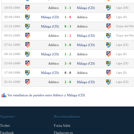
18-03-1984
Atlético
3 - 1
Málaga (CD)
Liga (28)
30-09-1984
Málaga (CD)
1 - 0
Atlético
Liga (4)
12-12-1984
Málaga (CD)
0 - 3
Atlético
Copa del Rey
09-01-1985
Atlético
1 - 2
Málaga (CD)
Copa del Rey
27-01-1985
Atlético
3 - 0
Málaga (CD)
Liga (22)
09-10-1988
Málaga (CD)
1 - 2
Atlético
Liga (6)
12-03-1989
Atlético
3 - 0
Málaga (CD)
Liga (25)
17-09-1989
Málaga (CD)
0 - 0
Atlético
Liga (3)
31-01-1990
Atlético
2 - 0
Málaga (CD)
Liga (22)
Ver estadísticas de partidos entre Atlético y Málaga (CD)
Síguenos
Recomendamos
Twitter
Forza Atleti
Facebook
Flashscore.es