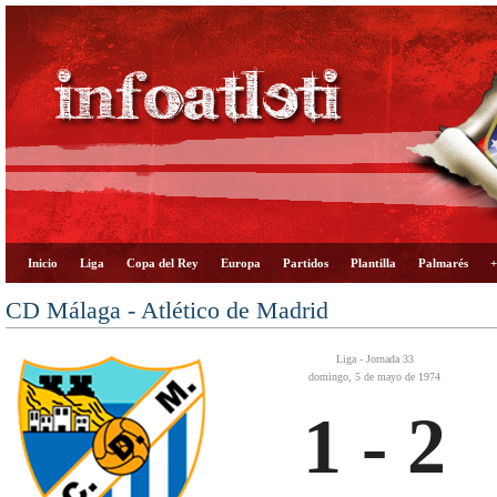
Inicio
Liga
Copa del Rey
Europa
Partidos
Plantilla
Palmarés
+
CD Málaga - Atlético de Madrid
Liga - Jornada 33
domingo, 5 de mayo de 1974
1 - 2