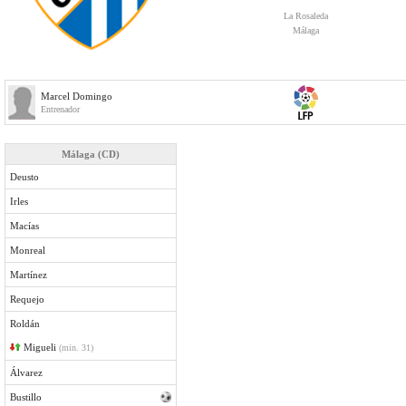
La Rosaleda
Málaga
Marcel Domingo
Entrenador
Málaga (CD)
Deusto
Irles
Macías
Monreal
Martínez
Requejo
Roldán
Migueli
(min. 31)
Álvarez
Bustillo