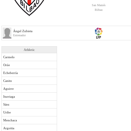
San Mamés
Bilbao
Ángel Zubieta
Entrenador
Athletic
Carmelo
Orúe
Echeberría
Canito
Aguirre
Iturriaga
Sáez
Uribe
Menchaca
Argoitia