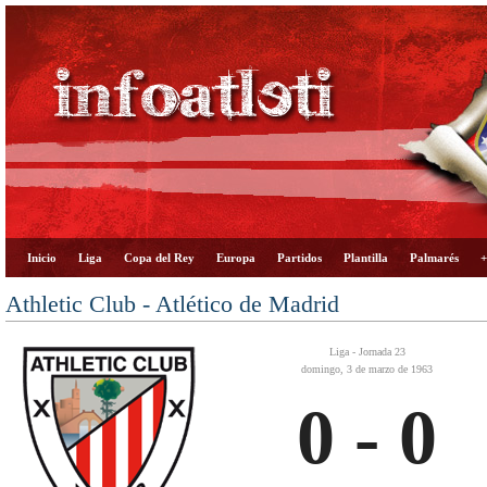
Inicio
Liga
Copa del Rey
Europa
Partidos
Plantilla
Palmarés
+
Athletic Club - Atlético de Madrid
Liga - Jornada 23
domingo, 3 de marzo de 1963
0 - 0