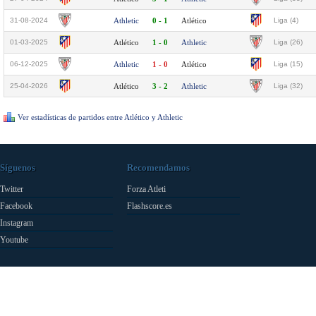
31-08-2024
Athletic
0 - 1
Atlético
Liga (4)
01-03-2025
Atlético
1 - 0
Athletic
Liga (26)
06-12-2025
Athletic
1 - 0
Atlético
Liga (15)
25-04-2026
Atlético
3 - 2
Athletic
Liga (32)
Ver estadísticas de partidos entre Atlético y Athletic
Síguenos
Recomendamos
Twitter
Forza Atleti
Facebook
Flashscore.es
Instagram
Youtube