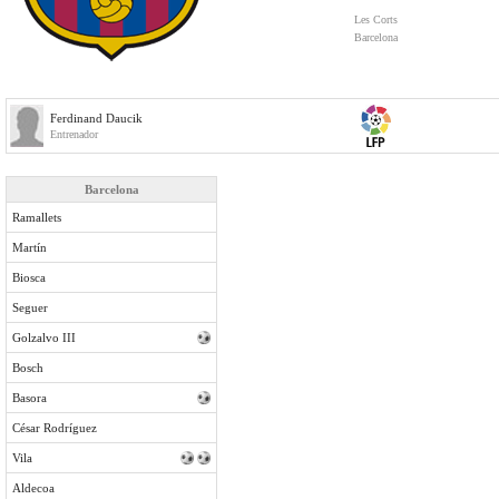
Les Corts
Barcelona
Ferdinand Daucik
Entrenador
Barcelona
Ramallets
Martín
Biosca
Seguer
Golzalvo III
Bosch
Basora
César Rodríguez
Vila
Aldecoa