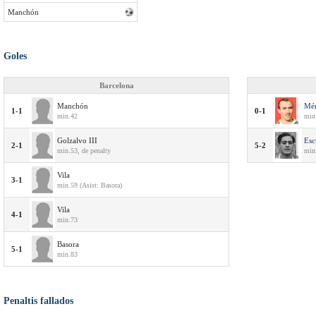
Manchón
Goles
Barcelona
Manchón
Mé
1-1
0-1
min.42
min.
Golzalvo III
Esc
2-1
5-2
min.53, de penalty
min.
Vila
3-1
min.59 (Asist: Basora)
Vila
4-1
min.73
Basora
5-1
min.83
Penaltis fallados