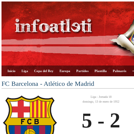
Inicio
Liga
Copa del Rey
Europa
Partidos
Plantilla
Palmarés
+
FC Barcelona - Atlético de Madrid
Liga - Jornada 18
domingo, 13 de enero de 1952
5 - 2