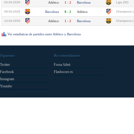
04-04-2026
Atlético
1 - 2
Barcelona
Liga (30)
08-04-2026
Barcelona
0 - 2
Atlético
Champions L
14-04-2026
Atlético
1 - 2
Barcelona
Champions L
Ver estadísticas de partidos entre Atlético y Barcelona
Síguenos
Recomendamos
Twitter
Forza Atleti
Facebook
Flashscore.es
Instagram
Youtube