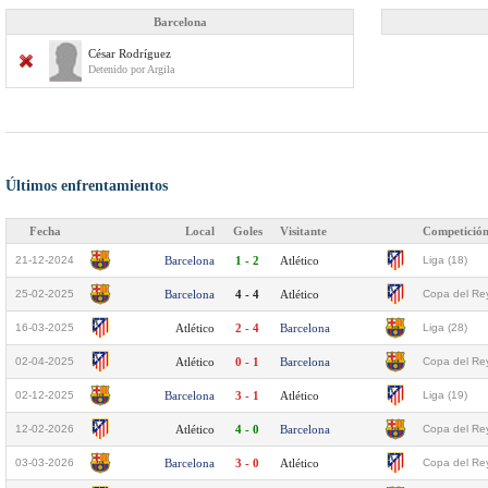
Barcelona
César Rodríguez
Detenido por Argila
Últimos enfrentamientos
Fecha
Local
Goles
Visitante
Competició
21-12-2024
Barcelona
1 - 2
Atlético
Liga (18)
25-02-2025
Barcelona
4 - 4
Atlético
Copa del Rey
16-03-2025
Atlético
2 - 4
Barcelona
Liga (28)
02-04-2025
Atlético
0 - 1
Barcelona
Copa del Rey
02-12-2025
Barcelona
3 - 1
Atlético
Liga (19)
12-02-2026
Atlético
4 - 0
Barcelona
Copa del Rey
03-03-2026
Barcelona
3 - 0
Atlético
Copa del Rey